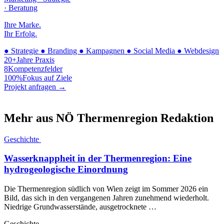
· Beratung
Ihre Marke.
Ihr Erfolg.
●
Strategie
●
Branding
●
Kampagnen
●
Social Media
●
Webdesign
20+
Jahre Praxis
8
Kompetenzfelder
100%
Fokus auf Ziele
Projekt anfragen →
Mehr aus NÖ Thermenregion Redaktion
Geschichte
Wasserknappheit in der Thermenregion: Eine
hydrogeologische Einordnung
Die Thermenregion südlich von Wien zeigt im Sommer 2026 ein
Bild, das sich in den vergangenen Jahren zunehmend wiederholt.
Niedrige Grundwasserstände, ausgetrocknete …
Geschichte