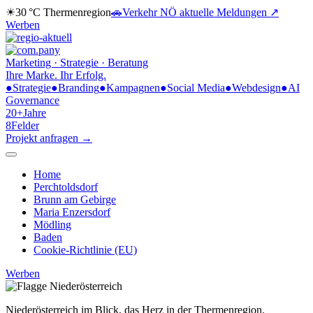
☀
30 °C
Thermenregion
🚗
Verkehr NÖ
aktuelle Meldungen ↗
Werben
Marketing · Strategie · Beratung
Ihre Marke.
Ihr Erfolg.
●
Strategie
●
Branding
●
Kampagnen
●
Social Media
●
Webdesign
●
AI
Governance
20+
Jahre
8
Felder
Projekt anfragen →
Home
Perchtoldsdorf
Brunn am Gebirge
Maria Enzersdorf
Mödling
Baden
Cookie-Richtlinie (EU)
Werben
Niederösterreich im Blick,
das Herz in der Thermenregion.