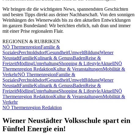
Wir bringen dir die wichtigsten News, spannendsten Geschichten
und besten Tipps direkt aus deiner Nachbarschaft. Von den sonnigen
Weinhängen des Wienerwalds bis zu den aktuellen Entwicklungen
im ganzen Bundesland: Wir berichten ehrlich, nah dran und immer
mit einer Prise regionalem Flair.
REGIONEN & RUBRIKEN
NÖ Thermenregion
Familie &
Soziales
Perchtoldsdorf
Gesundheit
Umwelt
Bildung
Wiener
Neustadt
Familie
Kulinarik & Genuss
Baden
Reise &
Freizeit
Mödling
Unterhaltung
Shopping & Lifestyle
Aktuell
NÖ
Thermenregion Redaktion
Kultur & Veranstaltungen
Mobilität &
Verkehr
NÖ Thermenregion
Familie &
Soziales
Perchtoldsdorf
Gesundheit
Umwelt
Bildung
Wiener
Neustadt
Familie
Kulinarik & Genuss
Baden
Reise &
Freizeit
Mödling
Unterhaltung
Shopping & Lifestyle
Aktuell
NÖ
Thermenregion Redaktion
Kultur & Veranstaltungen
Mobilität &
Verkehr
NÖ Thermenregion Redaktion
Wiener Neustädter Volksschule spart ein
Fünftel Energie ein!