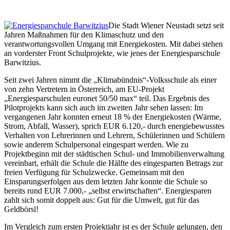
Die Stadt Wiener Neustadt setzt seit
Jahren Maßnahmen für den Klimaschutz und den
verantwortungsvollen Umgang mit Energiekosten. Mit dabei stehen
an vorderster Front Schulprojekte, wie jenes der Energiesparschule
Barwitzius.
Seit zwei Jahren nimmt die „Klimabündnis“-Volksschule als einer
von zehn Vertretern in Österreich, am EU-Projekt
„Energiesparschulen euronet 50/50 max“ teil. Das Ergebnis des
Pilotprojekts kann sich auch im zweiten Jahr sehen lassen: Im
vergangenen Jahr konnten erneut 18 % der Energiekosten (Wärme,
Strom, Abfall, Wasser), sprich EUR 6.120,- durch energiebewusstes
Verhalten von Lehrerinnen und Lehrern, Schülerinnen und Schülern
sowie anderem Schulpersonal eingespart werden. Wie zu
Projektbeginn mit der städtischen Schul- und Immobilienverwaltung
vereinbart, erhält die Schule die Hälfte des eingesparten Betrags zur
freien Verfügung für Schulzwecke. Gemeinsam mit den
Einsparungserfolgen aus dem letzten Jahr konnte die Schule so
bereits rund EUR 7.000,- „selbst erwirtschaften“. Energiesparen
zahlt sich somit doppelt aus: Gut für die Umwelt, gut für das
Geldbörsl!
Im Vergleich zum ersten Projektjahr ist es der Schule gelungen, den