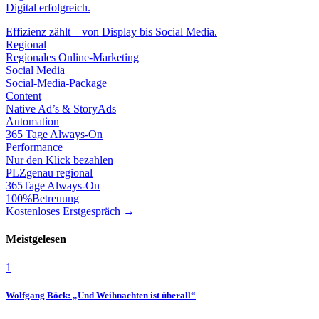
Digital erfolgreich.
Effizienz zählt – von Display bis Social Media.
Regional
Regionales Online-Marketing
Social Media
Social-Media-Package
Content
Native Ad’s & StoryAds
Automation
365 Tage Always-On
Performance
Nur den Klick bezahlen
PLZ
genau regional
365
Tage Always-On
100%
Betreuung
Kostenloses Erstgespräch →
Meistgelesen
1
Wolfgang Böck: „Und Weihnachten ist überall“