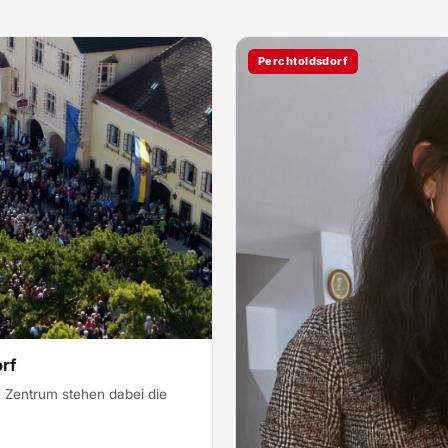
Perchtoldsdorf
orf
m Zentrum stehen dabei die