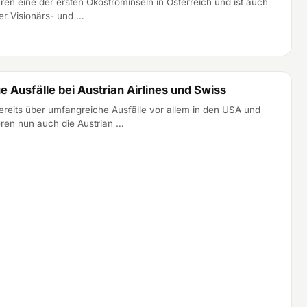
ren eine der ersten Ökostrominseln in Österreich und ist auch
er Visionärs- und …
 Ausfälle bei Austrian Airlines und Swiss
reits über umfangreiche Ausfälle vor allem in den USA und
eren nun auch die Austrian …