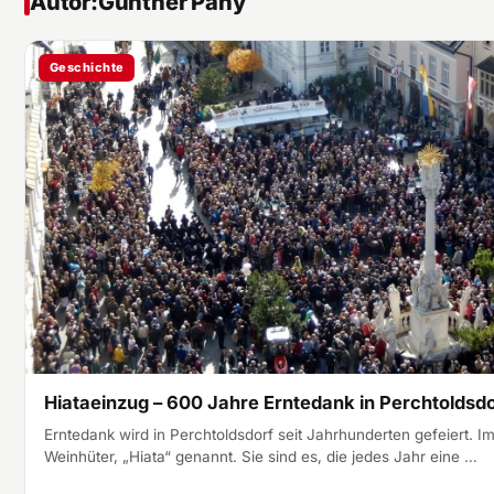
Autor:
Gunther Pany
Geschichte
Hiataeinzug – 600 Jahre Erntedank in Perchtoldsd
Erntedank wird in Perchtoldsdorf seit Jahrhunderten gefeiert. I
Weinhüter, „Hiata“ genannt. Sie sind es, die jedes Jahr eine …