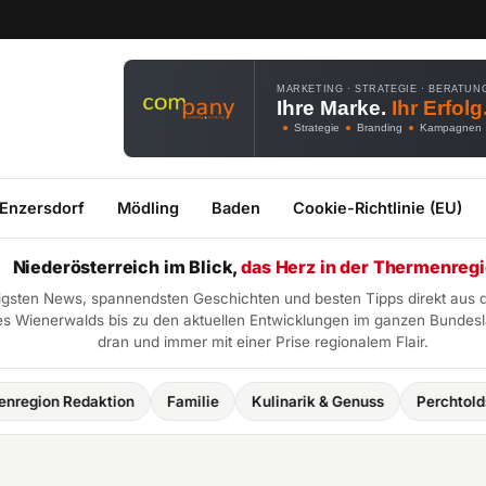
MARKETING · STRATEGIE · BERATUN
Ihre Marke.
Ihr Erfolg
●
Strategie
●
Branding
●
Kampagnen
 Enzersdorf
Mödling
Baden
Cookie-Richtlinie (EU)
Niederösterreich im Blick,
das Herz in der Thermenregi
htigsten News, spannendsten Geschichten und besten Tipps direkt aus 
 Wienerwalds bis zu den aktuellen Entwicklungen im ganzen Bundeslan
dran und immer mit einer Prise regionalem Flair.
ktion
Familie
Kulinarik & Genuss
Perchtoldsdorf
Fam