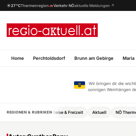
☀
27 °C
Thermenregion
Verkehr NÖ
aktuelle Meldungen ↗
Home
Perchtoldsdorf
Brunn am Gebirge
Maria
Wir bringen dir die wic
sonnigen Weinhängen des
sundheit
REGIONEN & RUBRIKEN
Reise & Freizeit
Aktuell
NÖ Thermenregion Reda