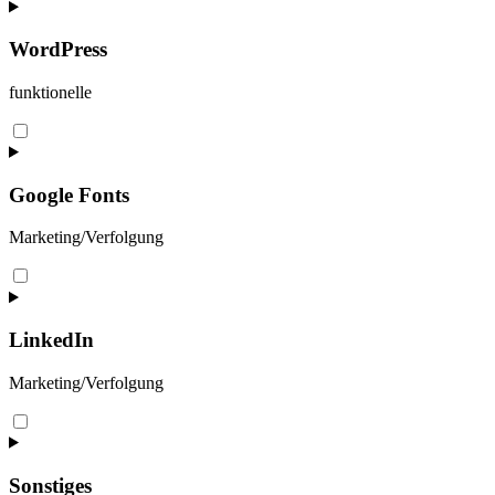
to
service
google-
WordPress
tag-
manager
funktionelle
Consent
to
service
wordpress
Google Fonts
Marketing/Verfolgung
Consent
to
service
google-
LinkedIn
fonts
Marketing/Verfolgung
Consent
to
service
linkedin
Sonstiges