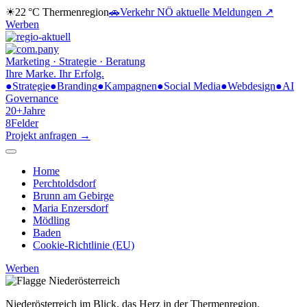
☀
22 °C
Thermenregion
🚗
Verkehr NÖ
aktuelle Meldungen ↗
Werben
Marketing · Strategie · Beratung
Ihre Marke.
Ihr Erfolg.
●
Strategie
●
Branding
●
Kampagnen
●
Social Media
●
Webdesign
●
AI
Governance
20+
Jahre
8
Felder
Projekt anfragen →
Home
Perchtoldsdorf
Brunn am Gebirge
Maria Enzersdorf
Mödling
Baden
Cookie-Richtlinie (EU)
Werben
Niederösterreich im Blick,
das Herz in der Thermenregion.