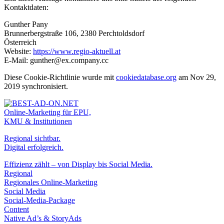
Kontaktdaten:
Gunther Pany
Brunnerbergstraße 106, 2380 Perchtoldsdorf
Österreich
Website:
https://www.regio-aktuell.at
E-Mail:
gunther@
ex.com
pany.cc
Diese Cookie-Richtlinie wurde mit
cookiedatabase.org
am Nov 29,
2019 synchronisiert.
Online-Marketing für EPU,
KMU & Institutionen
Regional sichtbar.
Digital erfolgreich.
Effizienz zählt – von Display bis Social Media.
Regional
Regionales Online-Marketing
Social Media
Social-Media-Package
Content
Native Ad’s & StoryAds