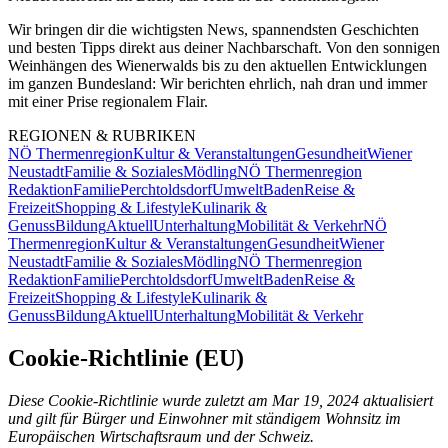
Wir bringen dir die wichtigsten News, spannendsten Geschichten
und besten Tipps direkt aus deiner Nachbarschaft. Von den sonnigen
Weinhängen des Wienerwalds bis zu den aktuellen Entwicklungen
im ganzen Bundesland: Wir berichten ehrlich, nah dran und immer
mit einer Prise regionalem Flair.
REGIONEN & RUBRIKEN
NÖ Thermenregion
Kultur & Veranstaltungen
Gesundheit
Wiener
Neustadt
Familie & Soziales
Mödling
NÖ Thermenregion
Redaktion
Familie
Perchtoldsdorf
Umwelt
Baden
Reise &
Freizeit
Shopping & Lifestyle
Kulinarik &
Genuss
Bildung
Aktuell
Unterhaltung
Mobilität & Verkehr
NÖ
Thermenregion
Kultur & Veranstaltungen
Gesundheit
Wiener
Neustadt
Familie & Soziales
Mödling
NÖ Thermenregion
Redaktion
Familie
Perchtoldsdorf
Umwelt
Baden
Reise &
Freizeit
Shopping & Lifestyle
Kulinarik &
Genuss
Bildung
Aktuell
Unterhaltung
Mobilität & Verkehr
Cookie-Richtlinie (EU)
Diese Cookie-Richtlinie wurde zuletzt am Mar 19, 2024 aktualisiert
und gilt für Bürger und Einwohner mit ständigem Wohnsitz im
Europäischen Wirtschaftsraum und der Schweiz.