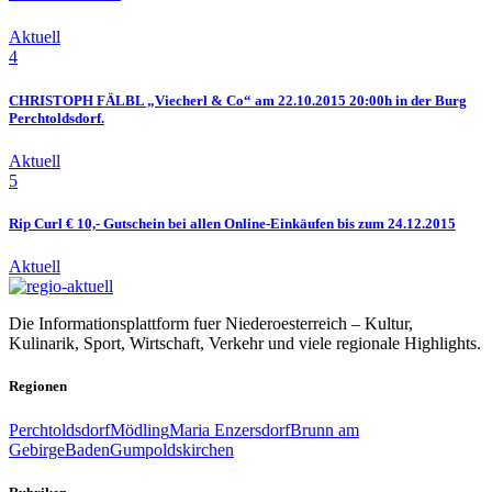
Aktuell
4
CHRISTOPH FÄLBL „Viecherl & Co“ am 22.10.2015 20:00h in der Burg
Perchtoldsdorf.
Aktuell
5
Rip Curl € 10,- Gutschein bei allen Online-Einkäufen bis zum 24.12.2015
Aktuell
Die Informationsplattform fuer Niederoesterreich – Kultur,
Kulinarik, Sport, Wirtschaft, Verkehr und viele regionale Highlights.
Regionen
Perchtoldsdorf
Mödling
Maria Enzersdorf
Brunn am
Gebirge
Baden
Gumpoldskirchen