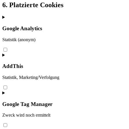
6. Platzierte Cookies
Google Analytics
Statistik (anonym)
Consent
to
service
google-
AddThis
analytics
Statistik, Marketing/Verfolgung
Consent
to
service
addthis
Google Tag Manager
Zweck wird noch ermittelt
Consent