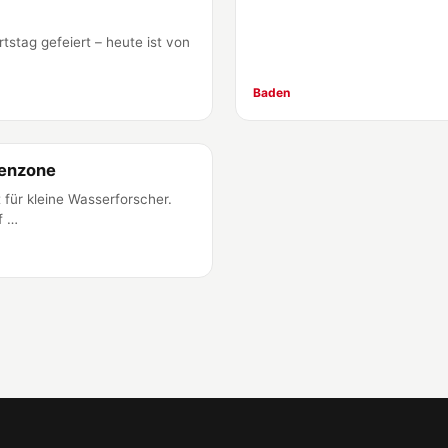
stag gefeiert – heute ist von
Baden
ienzone
 für kleine Wasserforscher.
f …