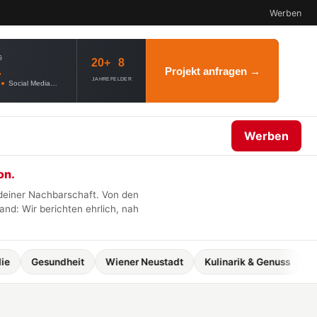
Werben
G
20+
8
.
Projekt anfragen →
JAHRE
FELDER
●
Social Media
●
Webdesign
●
AI Governance
Werben
on.
 deiner Nachbarschaft. Von den
nd: Wir berichten ehrlich, nah
Gesundheit
Wiener Neustadt
Kulinarik & Genuss
Umwel