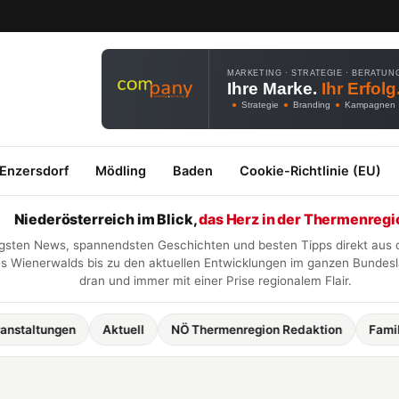
MARKETING · STRATEGIE · BERATUN
Ihre Marke.
Ihr Erfolg
●
Strategie
●
Branding
●
Kampagnen
 Enzersdorf
Mödling
Baden
Cookie-Richtlinie (EU)
Niederösterreich im Blick,
das Herz in der Thermenregi
htigsten News, spannendsten Geschichten und besten Tipps direkt aus
 Wienerwalds bis zu den aktuellen Entwicklungen im ganzen Bundesla
dran und immer mit einer Prise regionalem Flair.
altungen
Aktuell
NÖ Thermenregion Redaktion
Familie