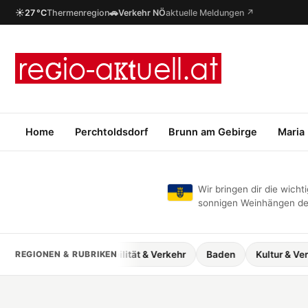
☀
🚗
27 °C
Thermenregion
Verkehr NÖ
aktuelle Meldungen ↗
Home
Perchtoldsdorf
Brunn am Gebirge
Maria
Wir bringen dir die wic
sonnigen Weinhängen des
g
REGIONEN & RUBRIKEN
Bildung
Mobilität & Verkehr
Baden
Kultur & Veranst