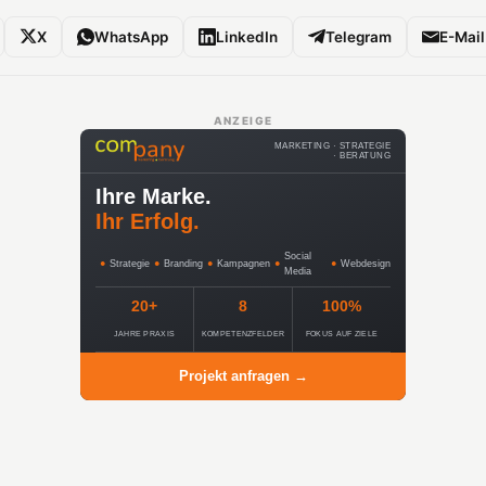
X
WhatsApp
LinkedIn
Telegram
E-Mail
ANZEIGE
MARKETING · STRATEGIE
· BERATUNG
Ihre Marke.
Ihr Erfolg.
Social
●
Strategie
●
Branding
●
Kampagnen
●
●
Webdesign
Media
20+
8
100%
JAHRE PRAXIS
KOMPETENZFELDER
FOKUS AUF ZIELE
Projekt anfragen →