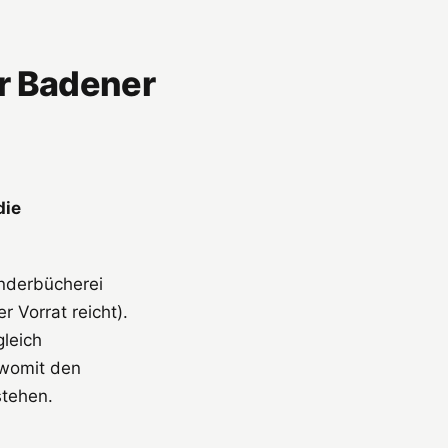
r Badener
die
nderbücherei
 Vorrat reicht).
leich
 womit den
stehen.