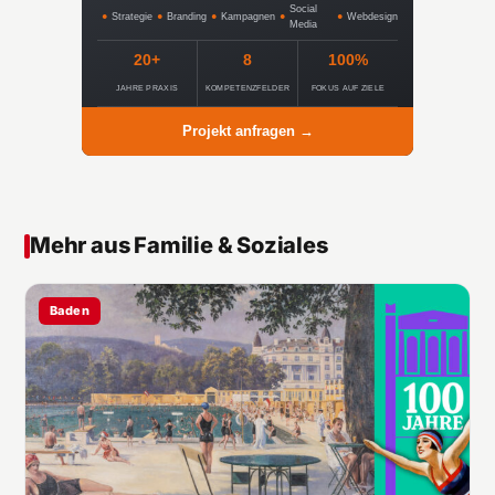
Social
●
Strategie
●
Branding
●
Kampagnen
●
●
Webdesign
Media
20+
8
100%
JAHRE PRAXIS
KOMPETENZFELDER
FOKUS AUF ZIELE
Projekt anfragen →
Mehr aus Familie & Soziales
Baden