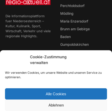
Perchtoldsdorf
Mödling
Die Informationsplattform
fuer Niederoesterreich –
Maria Enzersdorf
Kultur, Kulinarik, Sport,
Brunn am Gebirge
Wirtschaft, Verkehr und viele
regionale Highlights.
Baden
Gumpoldskirchen
Cookie-Zustimmung
Rubriken
Service
verwalten
Aktuelles
AGB
Wir verwenden Cookies, um unsere Website und unseren Service zu
Werben / Mediadaten
Impressum & Datenschutz
optimieren.
Alle Cookies
© 2026 regio-aktuell – Regionale Informationen aus
Niederoesterreich
Ablehnen
Made in Niederoesterreich