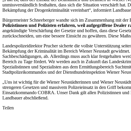
unmissverständlich festhalten, dass sich die Situation verschärft ha
Bekämpfung der Drogenkriminalität vereinbart“, informiert Landbaue
Bürgermeister Schneeberger wandte sich im Zusammenhang mit der Be
Polizistinnen und Polizisten erfahren, weil aufgegriffene Deale
angekündigte Verschärfung der Gesetze und hoffen, dass diese Geset
zurückschneiden, um eine bessere Einsicht zu gewähren. Diese Maßn
Landespolizeidirektor Prucher sicherte die vollste Unterstützung seit
Bekämpfung der Kriminalität im Bereich Wiener Neustadt gewidmet. D
Sachbeschädigungen, ab. Allerdings muss auch klar festgehalten werd
Bereich zu Tage fördert. Wir werden auch in Zukunft das Landeskrimi
Spezialistinnen und Spezialisten aus dem Ermittlungsbereich Sucht
Stadtpolizeikommandos und der Diensthundeinspektion Wiener Neusta
„Uns ist wichtig für die Wiener Neustädterinnen und Wiener Neustädt
strengeren Gesetzen und massivem Polizeieinsatz in den Griff bekom
Einsatzkommando COBRA. Unser Dank gilt allen Polizistinnen und Poli
Landbauer abschließend.
Teilen