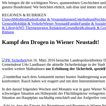
Wir bringen dir die wichtigsten News, spannendsten Geschichten und
ganzen Bundesland: Wir berichten ehrlich, nah dran und immer mit ein
REGIONEN & RUBRIKEN
Umwelt
Mödling
Baden
Kultur & Veranstaltungen
Unterhaltung
Perchto
Genuss
Mobilität & Verkehr
Wiener Neustadt
Familie
Familie & Soziale
& Lifestyle
NÖ Thermenregion Redaktion
Gesundheit
Kulinarik & Ge
Bildung
Kampf den Drogen in Wiener Neustadt!
Am 16. März 2016 besuchte Landespolizeidirektor D
Gemeinderat Udo Landbauer die aktuelle Sicherheitslage in der Stadt
wurden weitere Maßnahmen
zur Erhöhung der Sicherheit, spezie
„Unmittelbar nach dem Amtsantritt meiner bunten Stadtregierung wa
konfrontiert. Rasch haben wir reagiert und mit dem Innenministeriu
In den darauf folgenden Wochen und Monaten war in ganz Wiener Neu
schwierigen Situation am Höhepunkt der Flüchtlingskrise verlagerten
Situation am Hauptplatz nachhaltig entschärft und das Aufgreifen vo
„Fakt ist, dass der Einsatz der Beamtinnen und Beamten in Wiener Ne