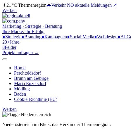
☀
21 °C
Thermenregion
🚗
Verkehr NÖ
aktuelle Meldungen ↗
Werben
Marketing · Strategie · Beratung
Ihre Marke.
Ihr Erfolg.
●
Strategie
●
Branding
●
Kampagnen
●
Social Media
●
Webdesign
●
AI G
20+
Jahre
8
Felder
Projekt anfragen →
Home
Perchtoldsdorf
Brunn am Gebirge
Maria Enzersdorf
Mödling
Baden
Cookie-Richtlinie (EU)
Werben
Niederösterreich im Blick,
das Herz in der Thermenregion.