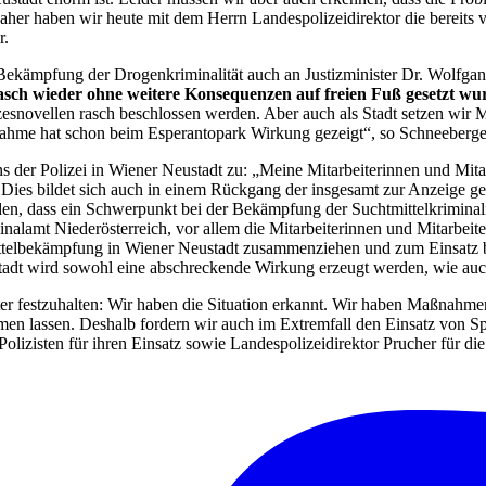
t. Daher haben wir heute mit dem Herrn Landespolizeidirektor die berei
r.
kämpfung der Drogenkriminalität auch an Justizminister Dr. Wolfgang
r rasch wieder ohne weitere Konsequenzen auf freien Fuß gesetzt w
zesnovellen rasch beschlossen werden. Aber auch als Stadt setzen wir
ahme hat schon beim Esperantopark Wirkung gezeigt“, so Schneeberge
ens der Polizei in Wiener Neustadt zu: „Meine Mitarbeiterinnen und Mita
ies bildet sich auch in einem Rückgang der insgesamt zur Anzeige ge
en, dass ein Schwerpunkt bei der Bekämpfung der Suchtmittelkriminalit
nalamt Niederösterreich, vor allem die Mitarbeiterinnen und Mitarbeit
mittelbekämpfung in Wiener Neustadt zusammenziehen und zum Einsatz 
dt wird sowohl eine abschreckende Wirkung erzeugt werden, wie auch n
er festzuhalten: Wir haben die Situation erkannt. Wir haben Maßnahme
men lassen. Deshalb fordern wir auch im Extremfall den Einsatz von Sp
zisten für ihren Einsatz sowie Landespolizeidirektor Prucher für die 