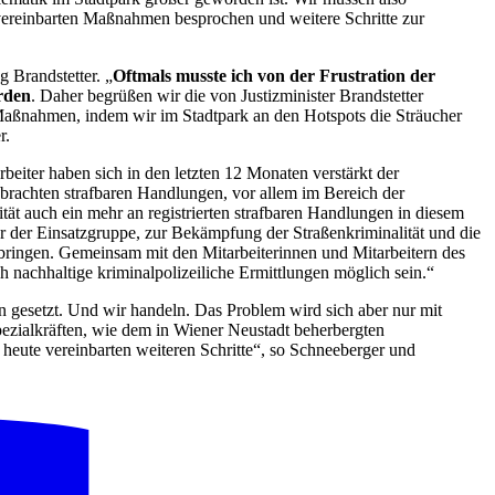
ts vereinbarten Maßnahmen besprochen und weitere Schritte zur
 Brandstetter. „
Oftmals musste ich von der Frustration der
urden
. Daher begrüßen wir die von Justizminister Brandstetter
 Maßnahmen, indem wir im Stadtpark an den Hotspots die Sträucher
r.
rbeiter haben sich in den letzten 12 Monaten verstärkt der
brachten strafbaren Handlungen, vor allem im Bereich der
ät auch ein mehr an registrierten strafbaren Handlungen in diesem
er der Einsatzgruppe, zur Bekämpfung der Straßenkriminalität und die
bringen. Gemeinsam mit den Mitarbeiterinnen und Mitarbeitern des
achhaltige kriminalpolizeiliche Ermittlungen möglich sein.“
n gesetzt. Und wir handeln. Das Problem wird sich aber nur mit
ezialkräften, wie dem in Wiener Neustadt beherbergten
heute vereinbarten weiteren Schritte“, so Schneeberger und