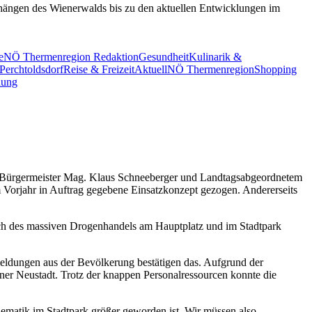
nhängen des Wienerwalds bis zu den aktuellen Entwicklungen im
e
NÖ Thermenregion Redaktion
Gesundheit
Kulinarik &
Perchtoldsdorf
Reise & Freizeit
Aktuell
NÖ Thermenregion
Shopping
dung
it Bürgermeister Mag. Klaus Schneeberger und Landtagsabgeordnetem
m Vorjahr in Auftrag gegebene Einsatzkonzept gezogen. Andererseits
ich des massiven Drogenhandels am Hauptplatz und im Stadtpark
eldungen aus der Bevölkerung bestätigen das. Aufgrund der
ner Neustadt. Trotz der knappen Personalressourcen konnte die
lematik im Stadtpark größer geworden ist. Wir müssen also