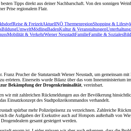
 besten Tipps direkt aus deiner Nachbarschaft. Von den sonnigen Wei
er Prise regionalem Flair.
ldsdorf
Reise & Freizeit
Aktuell
NÖ Thermenregion
Shopping & Lifestyl
s
Bildung
Umwelt
Mödling
Baden
Kultur & Veranstaltungen
Unterhaltung
nuss
Mobilität & Verkehr
Wiener Neustadt
Familie
Familie & Soziales
Bil
r. Franz Prucher die Statutarstadt Wiener Neustadt, um gemeinsam m
 zu erörtern. Einerseits wurde Bilanz über das vom Innenministerium i
ll zur Bekämpfung der Drogenkriminalität
, vereinbart.
ren wir mit zahlreichen Rückmeldungen aus der Bevölkerung hinsichtl
m das Einsatzkonzept des Stadtpolizeikommandos verhandelt.
stadt spürbar mehr Polizeipräsenz zu verzeichnen. Zahlreiche Rückm
 sich die Aufgaben der Exekutive auch auf Hotspots außerhalb von Wie
n Drogendealern gesamt gesteigert werden.
ustadt enorm ist. Leider müssen wir aber auch erkennen, dass die Prob