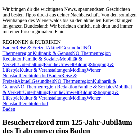
Wir bringen dir die wichtigsten News, spannendsten Geschichten
und besten Tipps direkt aus deiner Nachbarschaft. Von den sonnigen
Weinhängen des Wienerwalds bis zu den aktuellen Entwicklungen
im ganzen Bundesland: Wir berichten ehrlich, nah dran und immer
mit einer Prise regionalem Flair.
REGIONEN & RUBRIKEN
Baden
Reise & Freizeit
Aktuell
Gesundheit
NÖ
Thermenregion
Kulinarik & Genuss
NÖ Thermenregion
Redaktion
Familie & Soziales
Mobilität &
Verkehr
Unterhaltung
Familie
Umwelt
Bildung
Shopping &
Lifestyle
Kultur & Veranstaltungen
Mödling
Wiener
Neustadt
Perchtoldsdorf
Baden
Reise &
Freizeit
Aktuell
Gesundheit
NÖ Thermenregion
Kulinarik &
Genuss
NÖ Thermenregion Redaktion
Familie & Soziales
Mobilität
& Verkehr
Unterhaltung
Familie
Umwelt
Bildung
Shopping &
Lifestyle
Kultur & Veranstaltungen
Mödling
Wiener
Neustadt
Perchtoldsdorf
Baden
Besucherrekord zum 125-Jahr-Jubiläum
des Trabrennvereins Baden