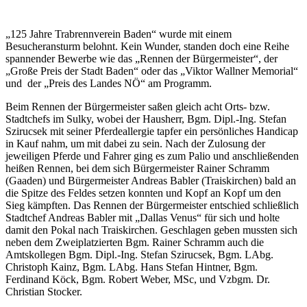
„125 Jahre Trabrennverein Baden“ wurde mit einem
Besucheransturm belohnt. Kein Wunder, standen doch eine Reihe
spannender Bewerbe wie das „Rennen der Bürgermeister“, der
„Große Preis der Stadt Baden“ oder das „Viktor Wallner Memorial“
und der „Preis des Landes NÖ“ am Programm.
Beim Rennen der Bürgermeister saßen gleich acht Orts- bzw.
Stadtchefs im Sulky, wobei der Hausherr, Bgm. Dipl.-Ing. Stefan
Szirucsek mit seiner Pferdeallergie tapfer ein persönliches Handicap
in Kauf nahm, um mit dabei zu sein. Nach der Zulosung der
jeweiligen Pferde und Fahrer ging es zum Palio und anschließenden
heißen Rennen, bei dem sich Bürgermeister Rainer Schramm
(Gaaden) und Bürgermeister Andreas Babler (Traiskirchen) bald an
die Spitze des Feldes setzen konnten und Kopf an Kopf um den
Sieg kämpften. Das Rennen der Bürgermeister entschied schließlich
Stadtchef Andreas Babler mit „Dallas Venus“ für sich und holte
damit den Pokal nach Traiskirchen. Geschlagen geben mussten sich
neben dem Zweiplatzierten Bgm. Rainer Schramm auch die
Amtskollegen Bgm. Dipl.-Ing. Stefan Szirucsek, Bgm. LAbg.
Christoph Kainz, Bgm. LAbg. Hans Stefan Hintner, Bgm.
Ferdinand Köck, Bgm. Robert Weber, MSc, und Vzbgm. Dr.
Christian Stocker.