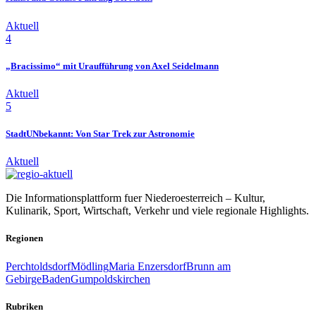
Aktuell
4
„Bracissimo“ mit Uraufführung von Axel Seidelmann
Aktuell
5
StadtUNbekannt: Von Star Trek zur Astronomie
Aktuell
Die Informationsplattform fuer Niederoesterreich – Kultur,
Kulinarik, Sport, Wirtschaft, Verkehr und viele regionale Highlights.
Regionen
Perchtoldsdorf
Mödling
Maria Enzersdorf
Brunn am
Gebirge
Baden
Gumpoldskirchen
Rubriken