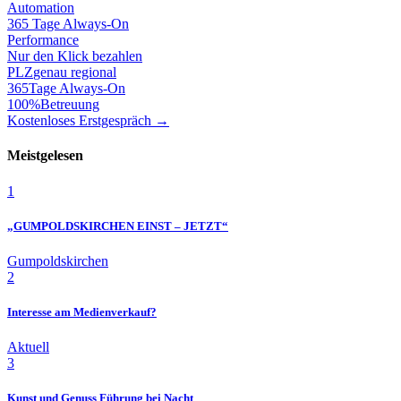
Automation
365 Tage Always-On
Performance
Nur den Klick bezahlen
PLZ
genau regional
365
Tage Always-On
100%
Betreuung
Kostenloses Erstgespräch →
Meistgelesen
1
„GUMPOLDSKIRCHEN EINST – JETZT“
Gumpoldskirchen
2
Interesse am Medienverkauf?
Aktuell
3
Kunst und Genuss Führung bei Nacht