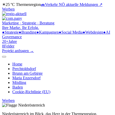
☀
25 °C
Thermenregion
🚗
Verkehr NÖ
aktuelle Meldungen ↗
Werben
Marketing · Strategie · Beratung
Ihre Marke.
Ihr Erfolg.
●
Strategie
●
Branding
●
Kampagnen
●
Social Media
●
Webdesign
●
AI
Governance
20+
Jahre
8
Felder
Projekt anfragen →
Home
Perchtoldsdorf
Brunn am Gebirge
Maria Enzersdorf
Mödling
Baden
Cookie-Richtlinie (EU)
Werben
Niederösterreich im Blick,
das Herz in der Thermenregion.