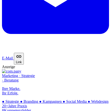
E-Mail
Link
Anzeige
Marketing · Strategie
· Beratung
Ihre Marke.
Ihr Erfolg.
●
Strategie
●
Branding
●
Kampagnen
●
Social Media
●
Webdesign
20+
Jahre Praxis
8
Kompetenzfelder