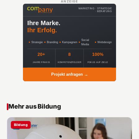
ANZEIGE
MARKETING · STRATEGIE
· BERATUNG
Ihre Marke.
Ihr Erfolg.
Social
●
Strategie
●
Branding
●
Kampagnen
●
●
Webdesign
Media
20+
8
100%
JAHRE PRAXIS
KOMPETENZFELDER
FOKUS AUF ZIELE
Projekt anfragen →
Mehr aus Bildung
Bildung