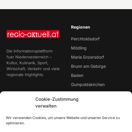
Regionen
Perchtoldsdorf
Mödling
Die Informationsplattform
fuer Niederoesterreich –
Maria Enzersdorf
Kultur, Kulinarik, Sport,
Brunn am Gebirge
Wirtschaft, Verkehr und viele
regionale Highlights.
Baden
Gumpoldskirchen
Cookie-Zustimmung
Rubriken
Service
verwalten
Aktuelles
AGB
Wir verwenden Cookies, um unsere Website und unseren Service zu
Werben / Mediadaten
Impressum & Datenschutz
optimieren.