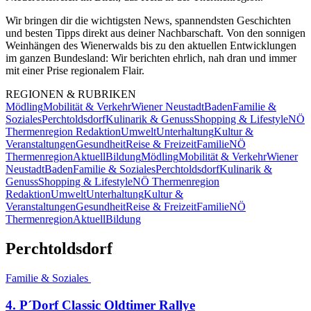
Wir bringen dir die wichtigsten News, spannendsten Geschichten
und besten Tipps direkt aus deiner Nachbarschaft. Von den sonnigen
Weinhängen des Wienerwalds bis zu den aktuellen Entwicklungen
im ganzen Bundesland: Wir berichten ehrlich, nah dran und immer
mit einer Prise regionalem Flair.
REGIONEN & RUBRIKEN
Mödling
Mobilität & Verkehr
Wiener Neustadt
Baden
Familie &
Soziales
Perchtoldsdorf
Kulinarik & Genuss
Shopping & Lifestyle
NÖ
Thermenregion Redaktion
Umwelt
Unterhaltung
Kultur &
Veranstaltungen
Gesundheit
Reise & Freizeit
Familie
NÖ
Thermenregion
Aktuell
Bildung
Mödling
Mobilität & Verkehr
Wiener
Neustadt
Baden
Familie & Soziales
Perchtoldsdorf
Kulinarik &
Genuss
Shopping & Lifestyle
NÖ Thermenregion
Redaktion
Umwelt
Unterhaltung
Kultur &
Veranstaltungen
Gesundheit
Reise & Freizeit
Familie
NÖ
Thermenregion
Aktuell
Bildung
Perchtoldsdorf
Familie & Soziales
4. P´Dorf Classic Oldtimer Rallye