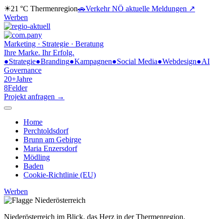
☀
21 °C
Thermenregion
🚗
Verkehr NÖ
aktuelle Meldungen ↗
Werben
Marketing · Strategie · Beratung
Ihre Marke.
Ihr Erfolg.
●
Strategie
●
Branding
●
Kampagnen
●
Social Media
●
Webdesign
●
AI
Governance
20+
Jahre
8
Felder
Projekt anfragen →
Home
Perchtoldsdorf
Brunn am Gebirge
Maria Enzersdorf
Mödling
Baden
Cookie-Richtlinie (EU)
Werben
Niederösterreich im Blick,
das Herz in der Thermenregion.