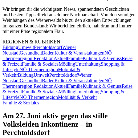
Wir bringen dir die wichtigsten News, spannendsten Geschichten
und besten Tipps direkt aus deiner Nachbarschaft. Von den sonnigen
Weinhängen des Wienerwalds bis zu den aktuellen Entwicklungen
im ganzen Bundesland: Wir berichten ehrlich, nah dran und immer
mit einer Prise regionalem Flair.
REGIONEN & RUBRIKEN
Bildung
Umwelt
Perchtoldsdorf
Wiener
Neustadt
Gesundheit
Baden
Kultur & Veranstaltungen
NÖ
Thermenregion Redaktion
Aktuell
Familie
Kulinarik & Genuss
Reise
& Freizeit
Familie & Soziales
Mödling
Unterhaltung
Shopping &
Lifestyle
NÖ Thermenregion
Mobilität &
Verkehr
Bildung
Umwelt
Perchtoldsdorf
Wiener
Neustadt
Gesundheit
Baden
Kultur & Veranstaltungen
NÖ
Thermenregion Redaktion
Aktuell
Familie
Kulinarik & Genuss
Reise
& Freizeit
Familie & Soziales
Mödling
Unterhaltung
Shopping &
Lifestyle
NÖ Thermenregion
Mobilität & Verkehr
Familie & Soziales
Am 27. Juni aktiv gegen das stille
Volksleiden Inkontinenz – in
Perchtoldsdorf