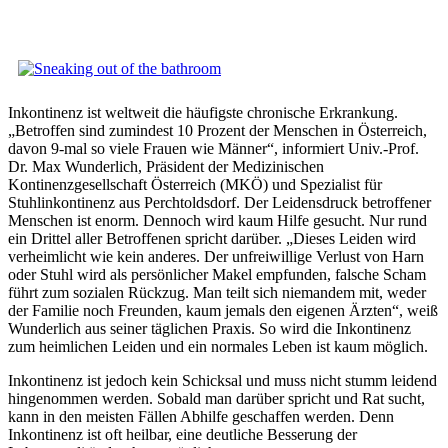
Inkontinenz ist weltweit die häufigste chronische Erkrankung.
„Betroffen sind zumindest 10 Prozent der Menschen in Österreich,
davon 9-mal so viele Frauen wie Männer“, informiert Univ.-Prof.
Dr. Max Wunderlich, Präsident der Medizinischen
Kontinenzgesellschaft Österreich (MKÖ) und Spezialist für
Stuhlinkontinenz aus Perchtoldsdorf. Der Leidensdruck betroffener
Menschen ist enorm. Dennoch wird kaum Hilfe gesucht. Nur rund
ein Drittel aller Betroffenen spricht darüber. „Dieses Leiden wird
verheimlicht wie kein anderes. Der unfreiwillige Verlust von Harn
oder Stuhl wird als persönlicher Makel empfunden, falsche Scham
führt zum sozialen Rückzug. Man teilt sich niemandem mit, weder
der Familie noch Freunden, kaum jemals den eigenen Ärzten“, weiß
Wunderlich aus seiner täglichen Praxis. So wird die Inkontinenz
zum heimlichen Leiden und ein normales Leben ist kaum möglich.
Inkontinenz ist jedoch kein Schicksal und muss nicht stumm leidend
hingenommen werden. Sobald man darüber spricht und Rat sucht,
kann in den meisten Fällen Abhilfe geschaffen werden. Denn
Inkontinenz ist oft heilbar, eine deutliche Besserung der