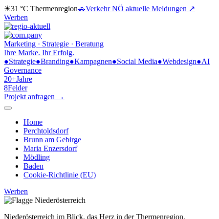
☀
31 °C
Thermenregion
🚗
Verkehr NÖ
aktuelle Meldungen ↗
Werben
Marketing · Strategie · Beratung
Ihre Marke.
Ihr Erfolg.
●
Strategie
●
Branding
●
Kampagnen
●
Social Media
●
Webdesign
●
AI
Governance
20+
Jahre
8
Felder
Projekt anfragen →
Home
Perchtoldsdorf
Brunn am Gebirge
Maria Enzersdorf
Mödling
Baden
Cookie-Richtlinie (EU)
Werben
Niederösterreich im Blick,
das Herz in der Thermenregion.