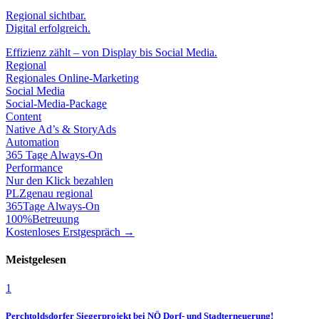
Regional sichtbar.
Digital erfolgreich.
Effizienz zählt – von Display bis Social Media.
Regional
Regionales Online-Marketing
Social Media
Social-Media-Package
Content
Native Ad’s & StoryAds
Automation
365 Tage Always-On
Performance
Nur den Klick bezahlen
PLZ
genau regional
365
Tage Always-On
100%
Betreuung
Kostenloses Erstgespräch →
Meistgelesen
1
Perchtoldsdorfer Siegerprojekt bei NÖ Dorf- und Stadterneuerung!