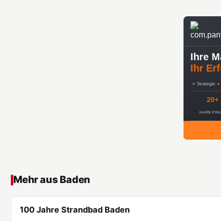
Ihre M
Ihr Erf
●
Strategie
●
20+
JAHRE PRA
Mehr aus Baden
100 Jahre Strandbad Baden
Baden