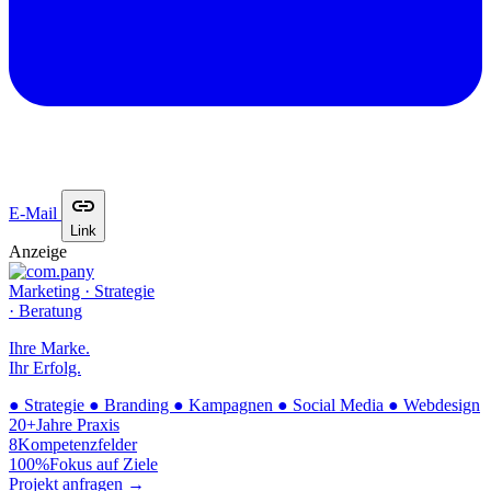
E-Mail
Link
Anzeige
Marketing · Strategie
· Beratung
Ihre Marke.
Ihr Erfolg.
●
Strategie
●
Branding
●
Kampagnen
●
Social Media
●
Webdesign
20+
Jahre Praxis
8
Kompetenzfelder
100%
Fokus auf Ziele
Projekt anfragen →