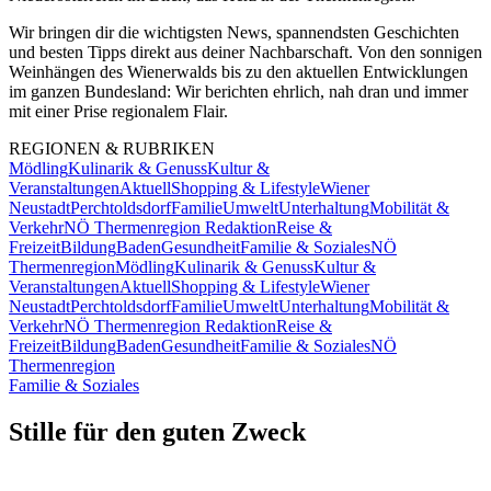
Wir bringen dir die wichtigsten News, spannendsten Geschichten
und besten Tipps direkt aus deiner Nachbarschaft. Von den sonnigen
Weinhängen des Wienerwalds bis zu den aktuellen Entwicklungen
im ganzen Bundesland: Wir berichten ehrlich, nah dran und immer
mit einer Prise regionalem Flair.
REGIONEN & RUBRIKEN
Mödling
Kulinarik & Genuss
Kultur &
Veranstaltungen
Aktuell
Shopping & Lifestyle
Wiener
Neustadt
Perchtoldsdorf
Familie
Umwelt
Unterhaltung
Mobilität &
Verkehr
NÖ Thermenregion Redaktion
Reise &
Freizeit
Bildung
Baden
Gesundheit
Familie & Soziales
NÖ
Thermenregion
Mödling
Kulinarik & Genuss
Kultur &
Veranstaltungen
Aktuell
Shopping & Lifestyle
Wiener
Neustadt
Perchtoldsdorf
Familie
Umwelt
Unterhaltung
Mobilität &
Verkehr
NÖ Thermenregion Redaktion
Reise &
Freizeit
Bildung
Baden
Gesundheit
Familie & Soziales
NÖ
Thermenregion
Familie & Soziales
Stille für den guten Zweck