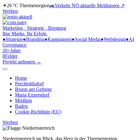
☀
26 °C
Thermenregion
🚗
Verkehr NÖ
aktuelle Meldungen ↗
Werben
Marketing · Strategie · Beratung
Ihre Marke.
Ihr Erfolg.
●
Strategie
●
Branding
●
Kampagnen
●
Social Media
●
Webdesign
●
AI
Governance
20+
Jahre
8
Felder
Projekt anfragen →
Home
Perchtoldsdorf
Brunn am Gebirge
Maria Enzersdorf
Mödling
Baden
Cookie-Richtlinie (EU)
Werben
Niederösterreich im Blick,
das Herz in der Thermenregion.