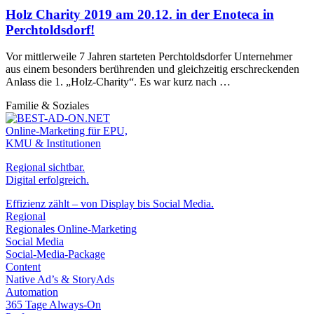
Holz Charity 2019 am 20.12. in der Enoteca in
Perchtoldsdorf!
Vor mittlerweile 7 Jahren starteten Perchtoldsdorfer Unternehmer
aus einem besonders berührenden und gleichzeitig erschreckenden
Anlass die 1. „Holz-Charity“. Es war kurz nach …
Familie & Soziales
Online-Marketing für EPU,
KMU & Institutionen
Regional sichtbar.
Digital erfolgreich.
Effizienz zählt – von Display bis Social Media.
Regional
Regionales Online-Marketing
Social Media
Social-Media-Package
Content
Native Ad’s & StoryAds
Automation
365 Tage Always-On