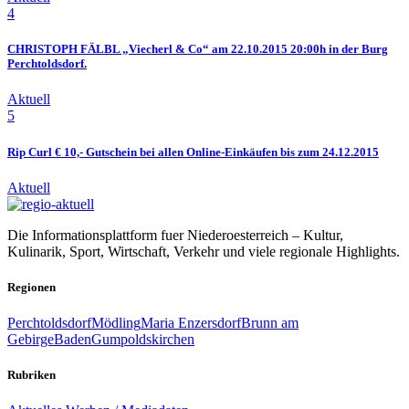
4
CHRISTOPH FÄLBL „Viecherl & Co“ am 22.10.2015 20:00h in der Burg
Perchtoldsdorf.
Aktuell
5
Rip Curl € 10,- Gutschein bei allen Online-Einkäufen bis zum 24.12.2015
Aktuell
Die Informationsplattform fuer Niederoesterreich – Kultur,
Kulinarik, Sport, Wirtschaft, Verkehr und viele regionale Highlights.
Regionen
Perchtoldsdorf
Mödling
Maria Enzersdorf
Brunn am
Gebirge
Baden
Gumpoldskirchen
Rubriken