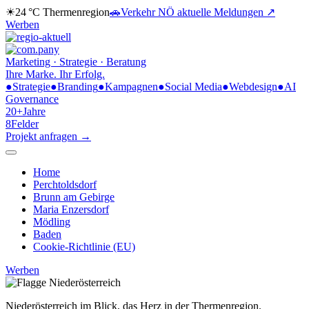
☀
24 °C
Thermenregion
🚗
Verkehr NÖ
aktuelle Meldungen ↗
Werben
Marketing · Strategie · Beratung
Ihre Marke.
Ihr Erfolg.
●
Strategie
●
Branding
●
Kampagnen
●
Social Media
●
Webdesign
●
AI
Governance
20+
Jahre
8
Felder
Projekt anfragen →
Home
Perchtoldsdorf
Brunn am Gebirge
Maria Enzersdorf
Mödling
Baden
Cookie-Richtlinie (EU)
Werben
Niederösterreich im Blick,
das Herz in der Thermenregion.