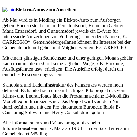
Elektro-Autos zum Ausleihen
Ab Mai wird es in Mödling ein Elektro-Auto zum Ausborgen
geben. Ebenso steht dann in Perchtoldsdorf, Brunn am Gebirge,
Maria Enzersdorf, und Guntramsdorf jeweils ein E-Auto für
interessierte NutzerInnen zur Verfügung – unter dem Namen „E-
CARREGIO“. GemeindebürgerInnen können ihr Interesse bei der
Gemeinde bekannt geben und Mitglied werden. E-CARREGIO
Mit einem günstigen Stundensatz und einer geringen Monatsgebühr
kann man mit dem e-Golf seine täglichen Wege, z.B. Einkäufe,
Ausflugsfahrten usw. erledigen. Die Ausleihe erfolgt durch ein
einfaches Reservierungssystem.
Standplatz und Ladeinfrastruktur des Fahrzeuges werden noch
definiert. Es handelt sich um ein 1-jähriges Pilotprojekt das vom
Klima- und Energiefonds über die Programmschiene E-Mobilitäts
Modellregion finanziert wird. Das Projekt wird von der eNu
durchgeführt und mit den Projektpartnern Europcar, Ibiola E-
Carsharing Software und Herry Consult durchgeführt.
Alle Informationen zum E-Carsharing gibt es beim
Informationsabend am 17. März ab 19 Uhr in der Sala Terrena im
Gemeindeamt Mödling.