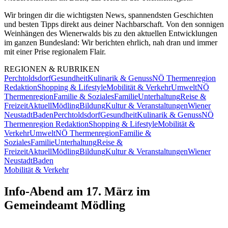
Wir bringen dir die wichtigsten News, spannendsten Geschichten
und besten Tipps direkt aus deiner Nachbarschaft. Von den sonnigen
Weinhängen des Wienerwalds bis zu den aktuellen Entwicklungen
im ganzen Bundesland: Wir berichten ehrlich, nah dran und immer
mit einer Prise regionalem Flair.
REGIONEN & RUBRIKEN
Perchtoldsdorf
Gesundheit
Kulinarik & Genuss
NÖ Thermenregion
Redaktion
Shopping & Lifestyle
Mobilität & Verkehr
Umwelt
NÖ
Thermenregion
Familie & Soziales
Familie
Unterhaltung
Reise &
Freizeit
Aktuell
Mödling
Bildung
Kultur & Veranstaltungen
Wiener
Neustadt
Baden
Perchtoldsdorf
Gesundheit
Kulinarik & Genuss
NÖ
Thermenregion Redaktion
Shopping & Lifestyle
Mobilität &
Verkehr
Umwelt
NÖ Thermenregion
Familie &
Soziales
Familie
Unterhaltung
Reise &
Freizeit
Aktuell
Mödling
Bildung
Kultur & Veranstaltungen
Wiener
Neustadt
Baden
Mobilität & Verkehr
Info-Abend am 17. März im
Gemeindeamt Mödling