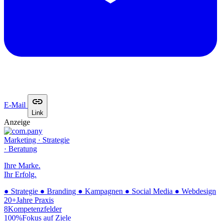
E-Mail
Link
Anzeige
Marketing · Strategie
· Beratung
Ihre Marke.
Ihr Erfolg.
●
Strategie
●
Branding
●
Kampagnen
●
Social Media
●
Webdesign
20+
Jahre Praxis
8
Kompetenzfelder
100%
Fokus auf Ziele