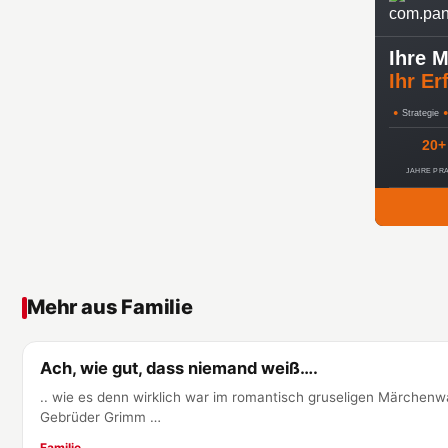
Ihre M
Ihr Er
●
Strategie
●
20+
JAHRE PR
Mehr aus Familie
Ach, wie gut, dass niemand weiß….
Familie
.. wie es denn wirklich war im romantisch gruseligen Märche
Gebrüder Grimm …
Familie