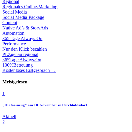
Regional
Regionales Online-Marketing
Social Media
Social-Media-Package
Content
Native Ad’s & StoryAds
Automation
365 Tage Always-On
Performance
Nur den Klick bezahlen
PLZ
genau regional
365
Tage Always-On
100%
Betreuung
Kostenloses Erstgespräch →
Meistgelesen
1
„Hiataeinzug“ am 10. November in Perchtoldsdorf
Aktuell
2