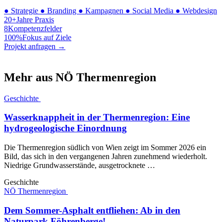
●
Strategie
●
Branding
●
Kampagnen
●
Social Media
●
Webdesign
20+
Jahre Praxis
8
Kompetenzfelder
100%
Fokus auf Ziele
Projekt anfragen →
Mehr aus NÖ Thermenregion
Geschichte
Wasserknappheit in der Thermenregion: Eine
hydrogeologische Einordnung
Die Thermenregion südlich von Wien zeigt im Sommer 2026 ein
Bild, das sich in den vergangenen Jahren zunehmend wiederholt.
Niedrige Grundwasserstände, ausgetrocknete …
Geschichte
NÖ Thermenregion
Dem Sommer-Asphalt entfliehen: Ab in den
Naturpark Föhrenberge!