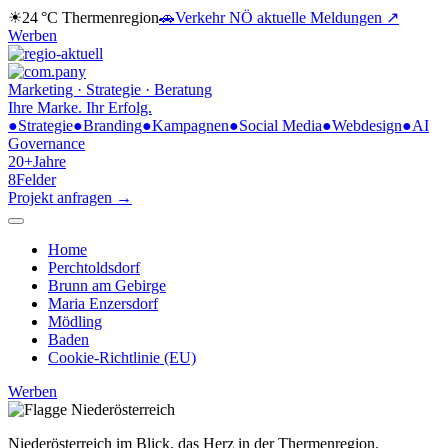
☀
24 °C
Thermenregion
🚗
Verkehr NÖ
aktuelle Meldungen ↗
Werben
Marketing · Strategie · Beratung
Ihre Marke.
Ihr Erfolg.
●
Strategie
●
Branding
●
Kampagnen
●
Social Media
●
Webdesign
●
AI
Governance
20+
Jahre
8
Felder
Projekt anfragen →
Home
Perchtoldsdorf
Brunn am Gebirge
Maria Enzersdorf
Mödling
Baden
Cookie-Richtlinie (EU)
Werben
Niederösterreich im Blick,
das Herz in der Thermenregion.