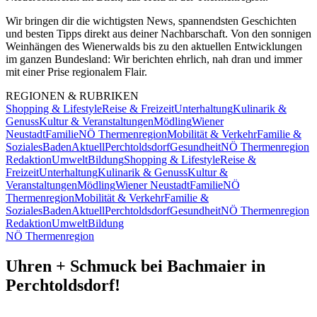
Wir bringen dir die wichtigsten News, spannendsten Geschichten
und besten Tipps direkt aus deiner Nachbarschaft. Von den sonnigen
Weinhängen des Wienerwalds bis zu den aktuellen Entwicklungen
im ganzen Bundesland: Wir berichten ehrlich, nah dran und immer
mit einer Prise regionalem Flair.
REGIONEN & RUBRIKEN
Shopping & Lifestyle
Reise & Freizeit
Unterhaltung
Kulinarik &
Genuss
Kultur & Veranstaltungen
Mödling
Wiener
Neustadt
Familie
NÖ Thermenregion
Mobilität & Verkehr
Familie &
Soziales
Baden
Aktuell
Perchtoldsdorf
Gesundheit
NÖ Thermenregion
Redaktion
Umwelt
Bildung
Shopping & Lifestyle
Reise &
Freizeit
Unterhaltung
Kulinarik & Genuss
Kultur &
Veranstaltungen
Mödling
Wiener Neustadt
Familie
NÖ
Thermenregion
Mobilität & Verkehr
Familie &
Soziales
Baden
Aktuell
Perchtoldsdorf
Gesundheit
NÖ Thermenregion
Redaktion
Umwelt
Bildung
NÖ Thermenregion
Uhren + Schmuck bei Bachmaier in
Perchtoldsdorf!