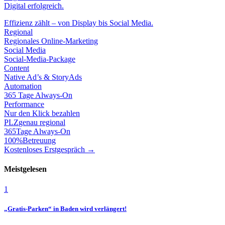
Digital erfolgreich.
Effizienz zählt – von Display bis Social Media.
Regional
Regionales Online-Marketing
Social Media
Social-Media-Package
Content
Native Ad’s & StoryAds
Automation
365 Tage Always-On
Performance
Nur den Klick bezahlen
PLZ
genau regional
365
Tage Always-On
100%
Betreuung
Kostenloses Erstgespräch →
Meistgelesen
1
„Gratis-Parken“ in Baden wird verlängert!