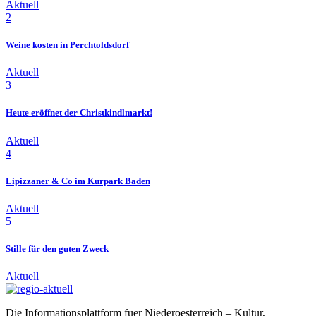
Aktuell
2
Weine kosten in Perchtoldsdorf
Aktuell
3
Heute eröffnet der Christkindlmarkt!
Aktuell
4
Lipizzaner & Co im Kurpark Baden
Aktuell
5
Stille für den guten Zweck
Aktuell
Die Informationsplattform fuer Niederoesterreich – Kultur,