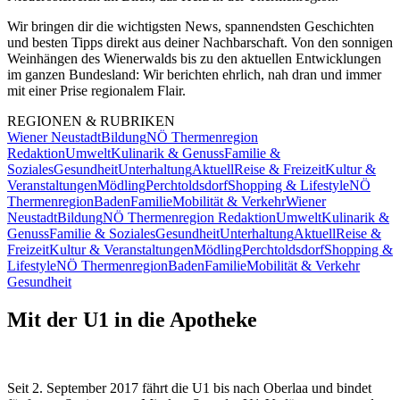
Wir bringen dir die wichtigsten News, spannendsten Geschichten
und besten Tipps direkt aus deiner Nachbarschaft. Von den sonnigen
Weinhängen des Wienerwalds bis zu den aktuellen Entwicklungen
im ganzen Bundesland: Wir berichten ehrlich, nah dran und immer
mit einer Prise regionalem Flair.
REGIONEN & RUBRIKEN
Wiener Neustadt
Bildung
NÖ Thermenregion
Redaktion
Umwelt
Kulinarik & Genuss
Familie &
Soziales
Gesundheit
Unterhaltung
Aktuell
Reise & Freizeit
Kultur &
Veranstaltungen
Mödling
Perchtoldsdorf
Shopping & Lifestyle
NÖ
Thermenregion
Baden
Familie
Mobilität & Verkehr
Wiener
Neustadt
Bildung
NÖ Thermenregion Redaktion
Umwelt
Kulinarik &
Genuss
Familie & Soziales
Gesundheit
Unterhaltung
Aktuell
Reise &
Freizeit
Kultur & Veranstaltungen
Mödling
Perchtoldsdorf
Shopping &
Lifestyle
NÖ Thermenregion
Baden
Familie
Mobilität & Verkehr
Gesundheit
Mit der U1 in die Apotheke
Seit 2. September 2017 fährt die U1 bis nach Oberlaa und bindet