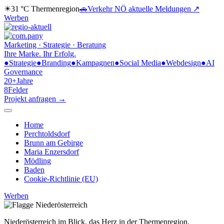
☀
31 °C
Thermenregion
🚗
Verkehr NÖ
aktuelle Meldungen ↗
Werben
Marketing · Strategie · Beratung
Ihre Marke.
Ihr Erfolg.
●
Strategie
●
Branding
●
Kampagnen
●
Social Media
●
Webdesign
●
AI
Governance
20+
Jahre
8
Felder
Projekt anfragen →
Home
Perchtoldsdorf
Brunn am Gebirge
Maria Enzersdorf
Mödling
Baden
Cookie-Richtlinie (EU)
Werben
Niederösterreich im Blick,
das Herz in der Thermenregion.