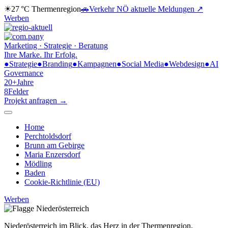
☀
27 °C
Thermenregion
🚗
Verkehr NÖ
aktuelle Meldungen ↗
Werben
Marketing · Strategie · Beratung
Ihre Marke.
Ihr Erfolg.
●
Strategie
●
Branding
●
Kampagnen
●
Social Media
●
Webdesign
●
AI
Governance
20+
Jahre
8
Felder
Projekt anfragen →
Home
Perchtoldsdorf
Brunn am Gebirge
Maria Enzersdorf
Mödling
Baden
Cookie-Richtlinie (EU)
Werben
Niederösterreich im Blick,
das Herz in der Thermenregion.