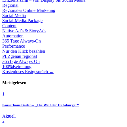
Effizienz zählt – von Display bis Social Media.
Regional
Regionales Online-Marketing
Social Media
Social-Media-Package
Content
Native Ad’s & StoryAds
Automation
365 Tage Always-On
Performance
Nur den Klick bezahlen
PLZ
genau regional
365
Tage Always-On
100%
Betreuung
Kostenloses Erstgespräch →
Meistgelesen
1
Kaiserhaus Baden – „Die Welt der Habsburger“
Aktuell
2