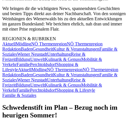
Wir bringen dir die wichtigsten News, spannendsten Geschichten
und besten Tipps direkt aus deiner Nachbarschaft. Von den sonnigen
Weinhängen des Wienerwalds bis zu den aktuellen Entwicklungen
im ganzen Bundesland: Wir berichten ehrlich, nah dran und immer
mit einer Prise regionalem Flair.
REGIONEN & RUBRIKEN
Aktuell
Mödling
NÖ Thermenregion
NÖ Thermenregion
Redaktion
Baden
Gesundheit
Kultur & Veranstaltungen
Familie &
Soziales
Wiener Neustadt
Unterhaltung
Reise &
Freizeit
Bildung
Umwelt
Kulinarik & Genuss
Mobilität &
Verkehr
Familie
Perchtoldsdorf
Shopping &
Lifestyle
Aktuell
Mödling
NÖ Thermenregion
NÖ Thermenregion
Redaktion
Baden
Gesundheit
Kultur & Veranstaltungen
Familie &
Soziales
Wiener Neustadt
Unterhaltung
Reise &
Freizeit
Bildung
Umwelt
Kulinarik & Genuss
Mobilität &
Verkehr
Familie
Perchtoldsdorf
Shopping & Lifestyle
Familie & Soziales
Schwedenstift im Plan – Bezug noch im
heurigen Sommer!