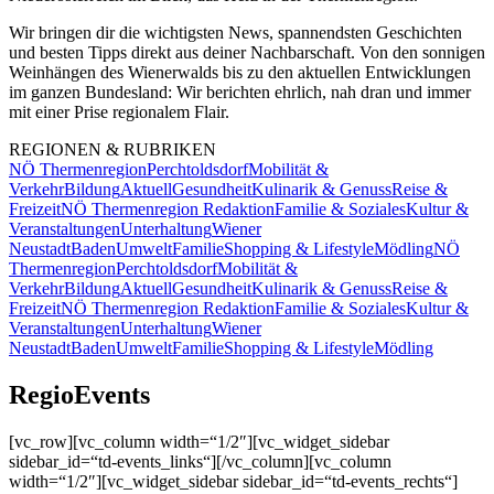
Wir bringen dir die wichtigsten News, spannendsten Geschichten
und besten Tipps direkt aus deiner Nachbarschaft. Von den sonnigen
Weinhängen des Wienerwalds bis zu den aktuellen Entwicklungen
im ganzen Bundesland: Wir berichten ehrlich, nah dran und immer
mit einer Prise regionalem Flair.
REGIONEN & RUBRIKEN
NÖ Thermenregion
Perchtoldsdorf
Mobilität &
Verkehr
Bildung
Aktuell
Gesundheit
Kulinarik & Genuss
Reise &
Freizeit
NÖ Thermenregion Redaktion
Familie & Soziales
Kultur &
Veranstaltungen
Unterhaltung
Wiener
Neustadt
Baden
Umwelt
Familie
Shopping & Lifestyle
Mödling
NÖ
Thermenregion
Perchtoldsdorf
Mobilität &
Verkehr
Bildung
Aktuell
Gesundheit
Kulinarik & Genuss
Reise &
Freizeit
NÖ Thermenregion Redaktion
Familie & Soziales
Kultur &
Veranstaltungen
Unterhaltung
Wiener
Neustadt
Baden
Umwelt
Familie
Shopping & Lifestyle
Mödling
RegioEvents
[vc_row][vc_column width=“1/2″][vc_widget_sidebar
sidebar_id=“td-events_links“][/vc_column][vc_column
width=“1/2″][vc_widget_sidebar sidebar_id=“td-events_rechts“]