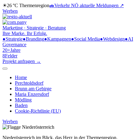
☀
26 °C
Thermenregion
🚗
Verkehr NÖ
aktuelle Meldungen ↗
Werben
Marketing · Strategie · Beratung
Ihre Marke.
Ihr Erfolg.
●
Strategie
●
Branding
●
Kampagnen
●
Social Media
●
Webdesign
●
AI
Governance
20+
Jahre
8
Felder
Projekt anfragen →
Home
Perchtoldsdorf
Brunn am Gebirge
Maria Enzersdorf
Mödling
Baden
Cookie-Richtlinie (EU)
Werben
Niederösterreich im Blick,
das Herz in der Thermenregion.