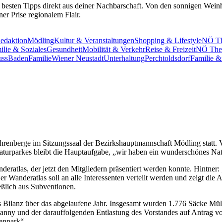
 besten Tipps direkt aus deiner Nachbarschaft. Von den sonnigen Wei
er Prise regionalem Flair.
edaktion
Mödling
Kultur & Veranstaltungen
Shopping & Lifestyle
NÖ Th
ilie & Soziales
Gesundheit
Mobilität & Verkehr
Reise & Freizeit
NÖ Ther
uss
Baden
Familie
Wiener Neustadt
Unterhaltung
Perchtoldsdorf
Familie &
renberge im Sitzungssaal der Bezirkshauptmannschaft Mödling statt. 
 Naturparkes bleibt die Hauptaufgabe, „wir haben ein wunderschönes Na
eratlas, der jetzt den Mitgliedern präsentiert werden konnte. Hintner
anderatlas soll an alle Interessenten verteilt werden und zeigt die At
eßlich aus Subventionen.
 Bilanz über das abgelaufene Jahr. Insgesamt wurden 1.776 Säcke Müll
Panny und der darauffolgenden Entlastung des Vorstandes auf Antrag vo
enpark“.