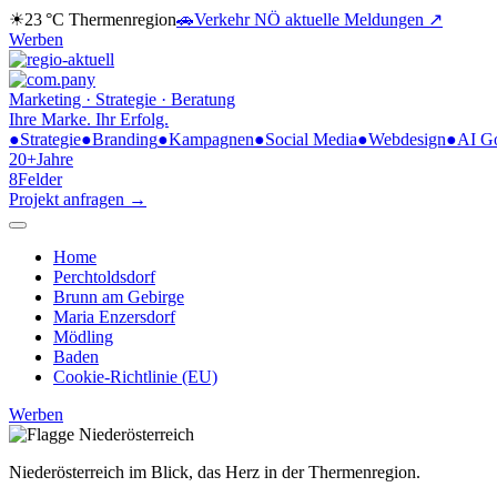
☀
23 °C
Thermenregion
🚗
Verkehr NÖ
aktuelle Meldungen ↗
Werben
Marketing · Strategie · Beratung
Ihre Marke.
Ihr Erfolg.
●
Strategie
●
Branding
●
Kampagnen
●
Social Media
●
Webdesign
●
AI G
20+
Jahre
8
Felder
Projekt anfragen →
Home
Perchtoldsdorf
Brunn am Gebirge
Maria Enzersdorf
Mödling
Baden
Cookie-Richtlinie (EU)
Werben
Niederösterreich im Blick,
das Herz in der Thermenregion.