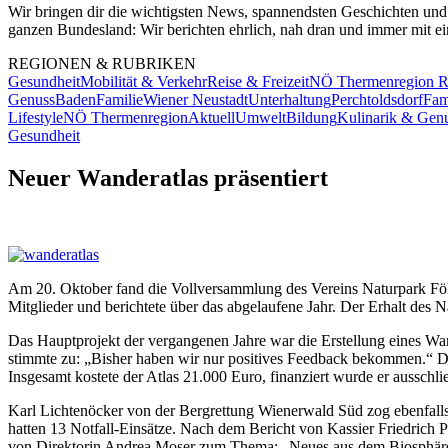
Wir bringen dir die wichtigsten News, spannendsten Geschichten und
ganzen Bundesland: Wir berichten ehrlich, nah dran und immer mit ein
REGIONEN & RUBRIKEN
Gesundheit
Mobilität & Verkehr
Reise & Freizeit
NÖ Thermenregion R
Genuss
Baden
Familie
Wiener Neustadt
Unterhaltung
Perchtoldsdorf
Fam
Lifestyle
NÖ Thermenregion
Aktuell
Umwelt
Bildung
Kulinarik & Gen
Gesundheit
Neuer Wanderatlas präsentiert
Am 20. Oktober fand die Vollversammlung des Vereins Naturpark Föh
Mitglieder und berichtete über das abgelaufene Jahr. Der Erhalt des
Das Hauptprojekt der vergangenen Jahre war die Erstellung eines Wand
stimmte zu: „Bisher haben wir nur positives Feedback bekommen.“ Der W
Insgesamt kostete der Atlas 21.000 Euro, finanziert wurde er ausschli
Karl Lichtenöcker von der Bergrettung Wienerwald Süd zog ebenfalls
hatten 13 Notfall-Einsätze. Nach dem Bericht von Kassier Friedrich 
von Direktorin Andrea Moser zum Thema: „Neues aus dem Biosphär