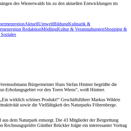
nhängen des Wienerwalds bis zu den aktuellen Entwicklungen im
ermenregion
Aktuell
Umwelt
Bildung
Kulinarik &
menregion Redaktion
Mödling
Kultur & Veranstaltungen
Shopping &
 Soziales
Vereinsobmann Bürgermeister Hans Stefan Hintner begrüßte die
tur-Erholungsgebiet vor den Toren Wiens“, weiß Hintner.
: „Ein wirklich schönes Produkt!“ Geschäftsführer Markus Wildeis
traktivität sowie die Vielfältigkeit des Naturparks Föhrenberge.
 aus dem Naturpark entsorgt. Die 43 Mitglieder der Bergrettung
n Rechnungsprüfer Günther Brückler folgte ein interessanter Vortrag