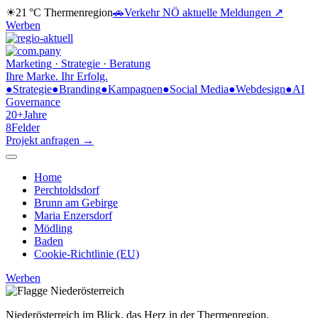
☀
21 °C
Thermenregion
🚗
Verkehr NÖ
aktuelle Meldungen ↗
Werben
Marketing · Strategie · Beratung
Ihre Marke.
Ihr Erfolg.
●
Strategie
●
Branding
●
Kampagnen
●
Social Media
●
Webdesign
●
AI
Governance
20+
Jahre
8
Felder
Projekt anfragen →
Home
Perchtoldsdorf
Brunn am Gebirge
Maria Enzersdorf
Mödling
Baden
Cookie-Richtlinie (EU)
Werben
Niederösterreich im Blick,
das Herz in der Thermenregion.