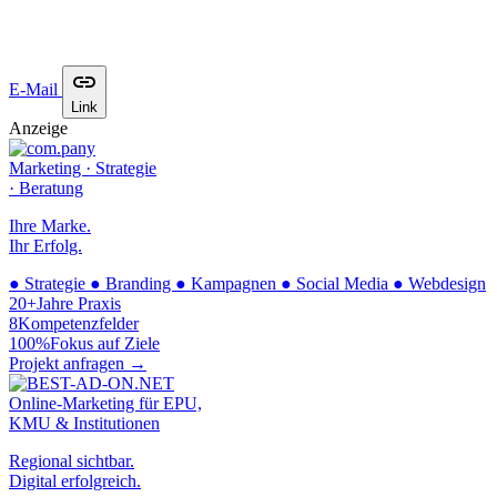
E-Mail
Link
Anzeige
Marketing · Strategie
· Beratung
Ihre Marke.
Ihr Erfolg.
●
Strategie
●
Branding
●
Kampagnen
●
Social Media
●
Webdesign
20+
Jahre Praxis
8
Kompetenzfelder
100%
Fokus auf Ziele
Projekt anfragen →
Online-Marketing für EPU,
KMU & Institutionen
Regional sichtbar.
Digital erfolgreich.