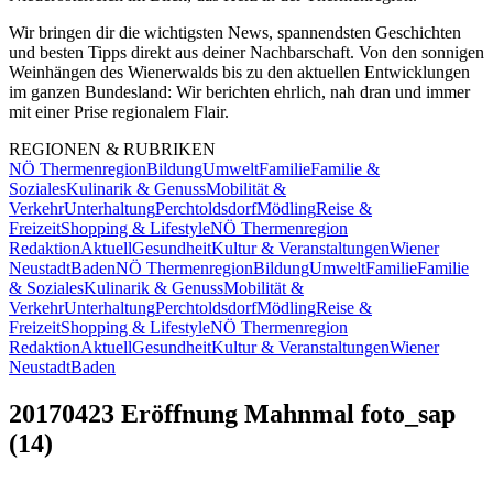
Wir bringen dir die wichtigsten News, spannendsten Geschichten
und besten Tipps direkt aus deiner Nachbarschaft. Von den sonnigen
Weinhängen des Wienerwalds bis zu den aktuellen Entwicklungen
im ganzen Bundesland: Wir berichten ehrlich, nah dran und immer
mit einer Prise regionalem Flair.
REGIONEN & RUBRIKEN
NÖ Thermenregion
Bildung
Umwelt
Familie
Familie &
Soziales
Kulinarik & Genuss
Mobilität &
Verkehr
Unterhaltung
Perchtoldsdorf
Mödling
Reise &
Freizeit
Shopping & Lifestyle
NÖ Thermenregion
Redaktion
Aktuell
Gesundheit
Kultur & Veranstaltungen
Wiener
Neustadt
Baden
NÖ Thermenregion
Bildung
Umwelt
Familie
Familie
& Soziales
Kulinarik & Genuss
Mobilität &
Verkehr
Unterhaltung
Perchtoldsdorf
Mödling
Reise &
Freizeit
Shopping & Lifestyle
NÖ Thermenregion
Redaktion
Aktuell
Gesundheit
Kultur & Veranstaltungen
Wiener
Neustadt
Baden
20170423 Eröffnung Mahnmal foto_sap
(14)