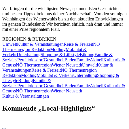
Wir bringen dir die wichtigsten News, spannendsten Geschichten
und besten Tipps direkt aus deiner Nachbarschaft. Von den sonnigen
Weinhängen des Wienerwalds bis zu den aktuellen Entwicklungen
im ganzen Bundesland: Wir berichten ehrlich, nah dran und immer
mit einer Prise regionalem Flair.
REGIONEN & RUBRIKEN
Umwelt
Kultur & Veranstaltungen
Reise & Freizeit
NÖ
Thermenregion Redaktion
Mödling
Mobilität &
Verkehr
Unterhaltung
Shopping & Lifestyle
Bildung
Familie &
Soziales
Perchtoldsdorf
Gesundheit
Baden
Familie
Aktuell
Kulinarik &
Genuss
NÖ Thermenregion
Wiener Neustadt
Umwelt
Kultur &
Veranstaltungen
Reise & Freizeit
NÖ Thermenregion
Redaktion
Mödling
Mobilität & Verkehr
Unterhaltung
Shopping &
Lifestyle
Bildung
Familie &
Soziales
Perchtoldsdorf
Gesundheit
Baden
Familie
Aktuell
Kulinarik &
Genuss
NÖ Thermenregion
Wiener Neustadt
Kultur & Veranstaltungen
Kommende „Local-Highlights“