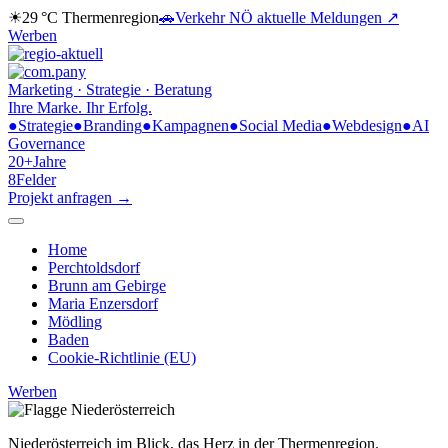
☀
29 °C
Thermenregion
🚗
Verkehr NÖ
aktuelle Meldungen ↗
Werben
Marketing · Strategie · Beratung
Ihre Marke.
Ihr Erfolg.
●
Strategie
●
Branding
●
Kampagnen
●
Social Media
●
Webdesign
●
AI
Governance
20+
Jahre
8
Felder
Projekt anfragen →
Home
Perchtoldsdorf
Brunn am Gebirge
Maria Enzersdorf
Mödling
Baden
Cookie-Richtlinie (EU)
Werben
Niederösterreich im Blick,
das Herz in der Thermenregion.