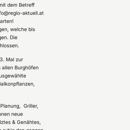
mit dem Betreff
fo@regio-aktuell.at
arten!
gen, welche bis
gen. Die
hlossen.
3. Mal zur
 allen Burghöfen
ausgewählte
Balkonpflanzen,
Planung, Griller,
Ihnen neue
lztes & Genähtes,