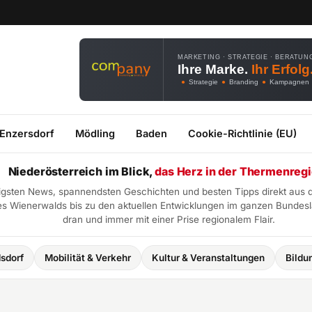
MARKETING · STRATEGIE · BERATUN
Ihre Marke.
Ihr Erfolg
●
Strategie
●
Branding
●
Kampagnen
 Enzersdorf
Mödling
Baden
Cookie-Richtlinie (EU)
Niederösterreich im Blick,
das Herz in der Thermenregi
htigsten News, spannendsten Geschichten und besten Tipps direkt aus 
 Wienerwalds bis zu den aktuellen Entwicklungen im ganzen Bundeslan
dran und immer mit einer Prise regionalem Flair.
obilität & Verkehr
Kultur & Veranstaltungen
Bildung
Aktu