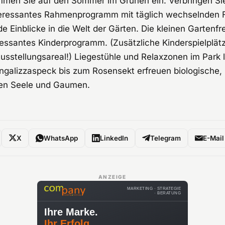
mmen Sie auf den Sommer im Grünen ein. Verbringen Si
nteressantes Rahmenprogramm mit täglich wechselnden 
e Einblicke in die Welt der Gärten. Die kleinen Gartenf
ressantes Kinderprogramm. (Zusätzliche Kinderspielplät
usstellungsareal!) Liegestühle und Relaxzonen im Park 
galizzaspeck bis zum Rosensekt erfreuen biologische, 
iten Seele und Gaumen.
X
WhatsApp
LinkedIn
Telegram
E-Mail
ANZEIGE
MARKETING · STRATEGIE
· BERATUNG
Ihre Marke.
Ihr Erfolg.