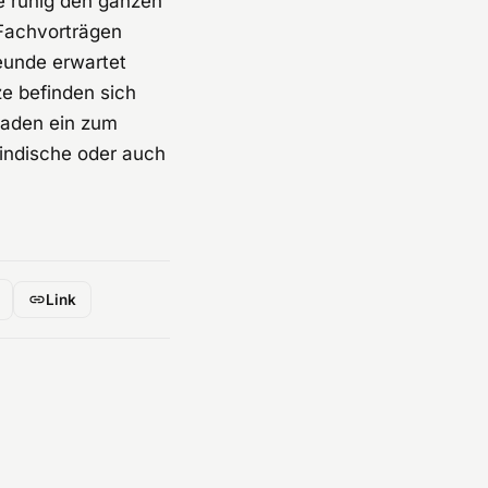
e ruhig den ganzen
Fachvorträgen
reunde erwartet
ze befinden sich
laden ein zum
indische oder auch
Link