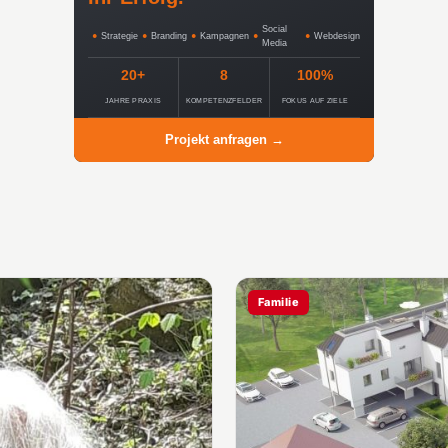
Social
●
Strategie
●
Branding
●
Kampagnen
●
●
Webdesign
Media
20+
8
100%
JAHRE PRAXIS
KOMPETENZFELDER
FOKUS AUF ZIELE
Projekt anfragen →
Familie