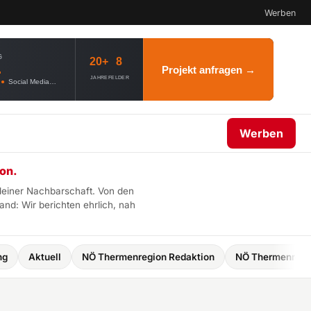
Werben
G
20+
8
.
Projekt anfragen →
JAHRE
FELDER
●
Social Media
●
Webdesign
●
AI Governance
Werben
on.
deiner Nachbarschaft. Von den
d: Wir berichten ehrlich, nah
ell
NÖ Thermenregion Redaktion
NÖ Thermenregion
Mödl