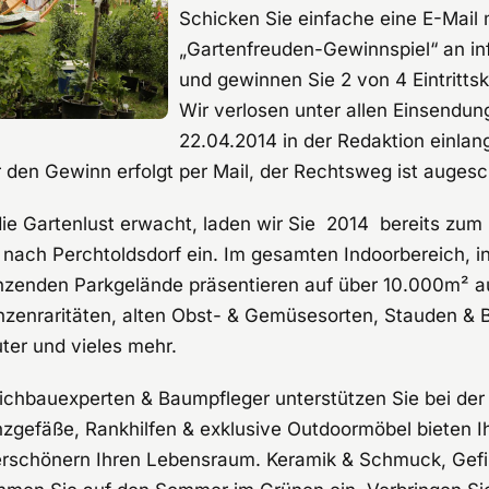
Schicken Sie einfache eine E-Mail 
„Gartenfreuden-Gewinnspiel“ an in
und gewinnen Sie 2 von 4 Eintrittsk
Wir verlosen unter allen Einsendun
22.04.2014 in der Redaktion einlan
 den Gewinn erfolgt per Mail, der Rechtsweg ist augesc
e Gartenlust erwacht, laden wir Sie 2014 bereits zum 
h Perchtoldsdorf ein. Im gesamten Indoorbereich, in
nzenden Parkgelände präsentieren auf über 10.000m² 
lanzenraritäten, alten Obst- & Gemüsesorten, Stauden & 
ter und vieles mehr.
ichbauexperten & Baumpfleger unterstützen Sie bei der 
nzgefäße, Rankhilfen & exklusive Outdoormöbel bieten 
rschönern Ihren Lebensraum. Keramik & Schmuck, Gefi