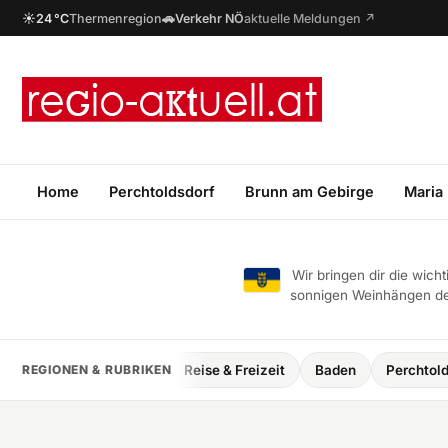
☀
🚗
24 °C
Thermenregion
Verkehr NÖ
aktuelle Meldungen ↗
Home
Perchtoldsdorf
Brunn am Gebirge
Maria
Wir bringen dir die wic
sonnigen Weinhängen des
rik & Genuss
REGIONEN & RUBRIKEN
Reise & Freizeit
Baden
Perchtoldsdorf
M