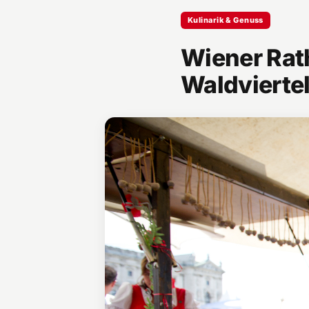
Kulinarik & Genuss
Wiener Rath
Waldvierte