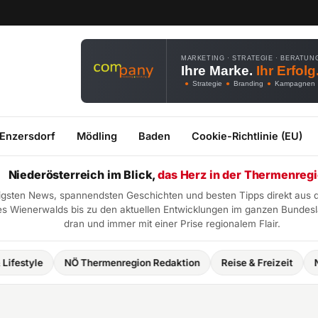
MARKETING · STRATEGIE · BERATUN
Ihre Marke.
Ihr Erfolg
●
Strategie
●
Branding
●
Kampagnen
 Enzersdorf
Mödling
Baden
Cookie-Richtlinie (EU)
Niederösterreich im Blick,
das Herz in der Thermenregi
htigsten News, spannendsten Geschichten und besten Tipps direkt aus 
 Wienerwalds bis zu den aktuellen Entwicklungen im ganzen Bundeslan
dran und immer mit einer Prise regionalem Flair.
NÖ Thermenregion Redaktion
Reise & Freizeit
NÖ Thermenr