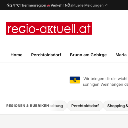
☀
24 °C
Thermenregion
Verkehr NÖ
aktuelle Meldungen ↗
Home
Perchtoldsdorf
Brunn am Gebirge
Maria
Wir bringen dir die wic
sonnigen Weinhängen des
uell
REGIONEN & RUBRIKEN
Unterhaltung
Perchtoldsdorf
Shopping & Lifestyle