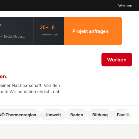
Werben
G
20+
8
.
Projekt anfragen →
JAHRE
FELDER
●
Social Media
●
Webdesign
●
AI Governance
Werben
on.
deiner Nachbarschaft. Von den
d: Wir berichten ehrlich, nah
egion
Umwelt
Baden
Bildung
Familie
Kultur & Ve