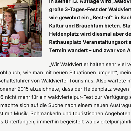
In seiner 13. Auflage wird „waldvi
große 3-Tages-Fest der Waldviert
wie gewohnt ein „Best-of“ in Sac
Kultur und Brauchtum bieten. Sta
Heldenplatz wird diesmal aber d
Rathausplatz Veranstaltungsort 
Termin wandert – und zwar von 
„Wir Waldviertler halten sehr viel 
ohl auch, wie man mit neuen Situationen umgeht“, mein
schäftsführer von Waldviertel Tourismus. Also wartete 
 Sommer 2015 abzeichnete, dass der Heldenplatz wegen
 nicht mehr für ein waldviertelpur-Fest zur Verfügung
machte sich auf die Suche nach einem neuen Austragun
t mit Musik, Schmankerln und touristischen Angeboten
es Unterfangen, immerhin begeistert waldviertelpur jähr