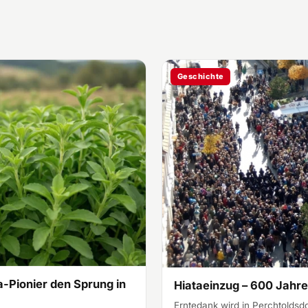
Geschichte
a-Pionier den Sprung in
Hiataeinzug – 600 Jahre
Erntedank wird in Perchtoldsdo