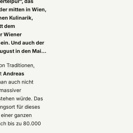
ertelpur“, das
ler mitten in Wien,
hen Kulinarik,
tt dem
er Wiener
sein. Und auch der
August in den Mai…
von Traditionen,
t
Andreas
man auch nicht
 massiver
 stehen würde. Das
gsort für dieses
 einer ganzen
lich bis zu 80.000