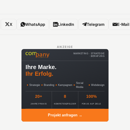
X
WhatsApp
LinkedIn
Telegram
E-Mail
ANZEIGE
MARKETING · STRATEGIE
· BERATUNG
Ihre Marke.
Ihr Erfolg.
Social
●
Strategie
●
Branding
●
Kampagnen
●
●
Webdesign
Media
20+
8
100%
JAHRE PRAXIS
KOMPETENZFELDER
FOKUS AUF ZIELE
Projekt anfragen →