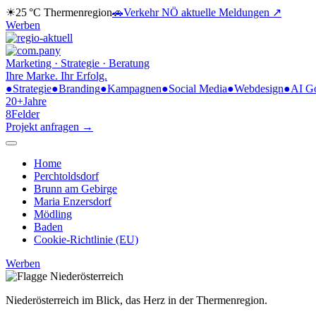
☀
25 °C
Thermenregion
🚗
Verkehr NÖ
aktuelle Meldungen ↗
Werben
Marketing · Strategie · Beratung
Ihre Marke.
Ihr Erfolg.
●
Strategie
●
Branding
●
Kampagnen
●
Social Media
●
Webdesign
●
AI G
20+
Jahre
8
Felder
Projekt anfragen →
Home
Perchtoldsdorf
Brunn am Gebirge
Maria Enzersdorf
Mödling
Baden
Cookie-Richtlinie (EU)
Werben
Niederösterreich im Blick,
das Herz in der Thermenregion.