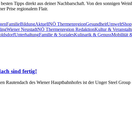
 besten Tipps direkt aus deiner Nachbarschaft. Von den sonnigen Wei
er Prise regionalem Flair.
ngen
Familie
Bildung
Aktuell
NÖ Thermenregion
Gesundheit
Umwelt
Shopp
ing
Wiener Neustadt
NÖ Thermenregion Redaktion
Kultur & Veranstal
oldsdorf
Unterhaltung
Familie & Soziales
Kulinarik & Genuss
Mobilität 
ch sind fertig!
ten Rautendach des Wiener Hauptbahnhofes ist der Unger Steel Group d