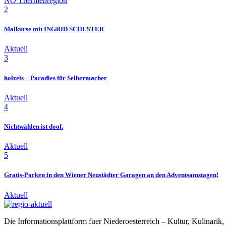
NÖ Thermenregion
2
Malkurse mit INGRID SCHUSTER
Aktuell
3
holzeis – Paradies für Selbermacher
Aktuell
4
Nichtwählen ist doof.
Aktuell
5
Gratis-Parken in den Wiener Neustädter Garagen an den Adventsamstagen!
Aktuell
Die Informationsplattform fuer Niederoesterreich – Kultur, Kulinarik, 