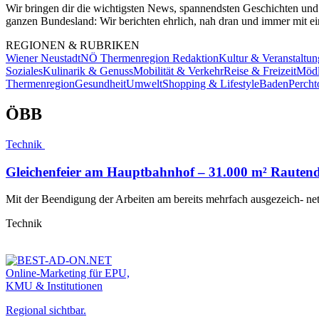
Wir bringen dir die wichtigsten News, spannendsten Geschichten und
ganzen Bundesland: Wir berichten ehrlich, nah dran und immer mit ein
REGIONEN & RUBRIKEN
Wiener Neustadt
NÖ Thermenregion Redaktion
Kultur & Veranstaltu
Soziales
Kulinarik & Genuss
Mobilität & Verkehr
Reise & Freizeit
Mödl
Thermenregion
Gesundheit
Umwelt
Shopping & Lifestyle
Baden
Percht
ÖBB
Technik
Gleichenfeier am Hauptbahnhof – 31.000 m² Rautenda
Mit der Beendigung der Arbeiten am bereits mehrfach ausgezeich- ne
Technik
Online-Marketing für EPU,
KMU & Institutionen
Regional sichtbar.