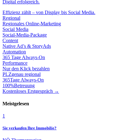
Digital erfolgreich.
Effizienz zählt – von Display bis Social Media.
Regional
Regionales Online-Marketing
Social Media
Social-Media-Package
Content
Native Ad’s & StoryAds
Automation
365 Tage Always-On
Performance
Nur den Klick bezahlen
PLZ
genau regional
365
Tage Always-On
100%
Betreuung
Kostenloses Erstgespräch →
Meistgelesen
1
Sie verkaufen Ihre Immobilie?