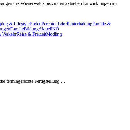
nhängen des Wienerwalds bis zu den aktuellen Entwicklungen im
ing & Lifestyle
Baden
Perchtoldsdorf
Unterhaltung
Familie &
tungen
Familie
Bildung
Aktuell
NÖ
& Verkehr
Reise & Freizeit
Mödling
ie termingerechte Fertigstellung …