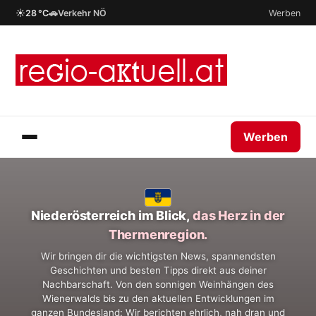
☀
🚗
28 °C
Verkehr NÖ
Werben
Werben
Niederösterreich im Blick,
das Herz in der
Thermenregion.
Wir bringen dir die wichtigsten News, spannendsten
Geschichten und besten Tipps direkt aus deiner
Nachbarschaft. Von den sonnigen Weinhängen des
Wienerwalds bis zu den aktuellen Entwicklungen im
ganzen Bundesland: Wir berichten ehrlich, nah dran und