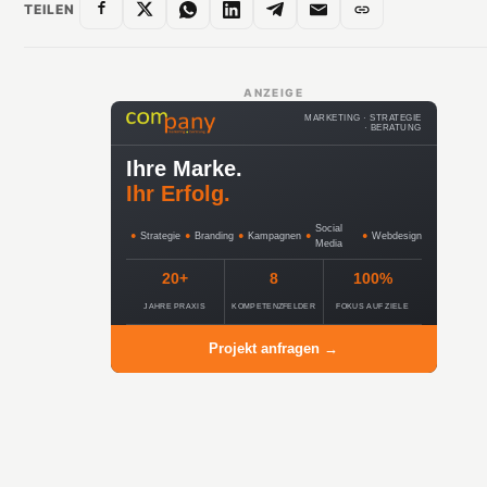
TEILEN
ANZEIGE
MARKETING · STRATEGIE
· BERATUNG
Ihre Marke.
Ihr Erfolg.
Social
●
Strategie
●
Branding
●
Kampagnen
●
●
Webdesign
Media
20+
8
100%
JAHRE PRAXIS
KOMPETENZFELDER
FOKUS AUF ZIELE
Projekt anfragen →