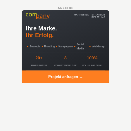
ANZEIGE
MARKETING · STRATEGIE
· BERATUNG
Ihre Marke.
Ihr Erfolg.
Social
●
Strategie
●
Branding
●
Kampagnen
●
●
Webdesign
Media
20+
8
100%
JAHRE PRAXIS
KOMPETENZFELDER
FOKUS AUF ZIELE
Projekt anfragen →