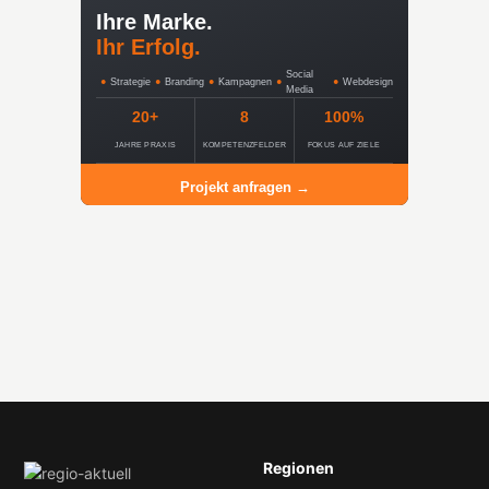
Ihre Marke.
Ihr Erfolg.
Social
●
Strategie
●
Branding
●
Kampagnen
●
●
Webdesign
Media
20+
8
100%
JAHRE PRAXIS
KOMPETENZFELDER
FOKUS AUF ZIELE
Projekt anfragen →
Regionen