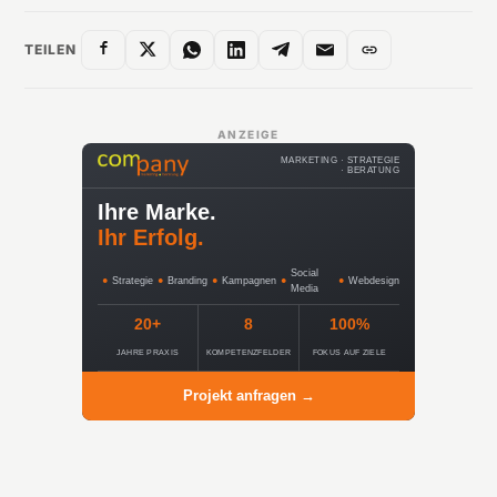
TEILEN
ANZEIGE
MARKETING · STRATEGIE
· BERATUNG
Ihre Marke.
Ihr Erfolg.
Social
●
Strategie
●
Branding
●
Kampagnen
●
●
Webdesign
Media
20+
8
100%
JAHRE PRAXIS
KOMPETENZFELDER
FOKUS AUF ZIELE
Projekt anfragen →