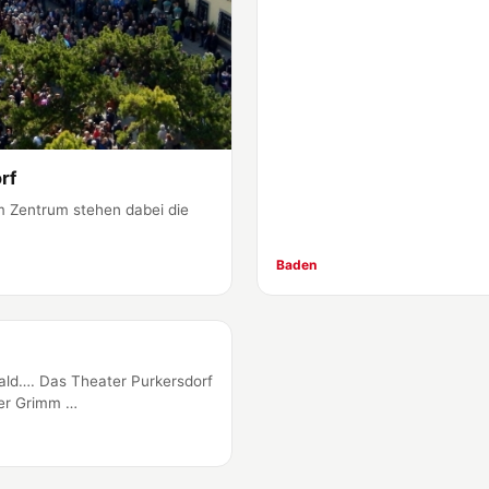
rf
Im Zentrum stehen dabei die
Baden
wald…. Das Theater Purkersdorf
er Grimm …