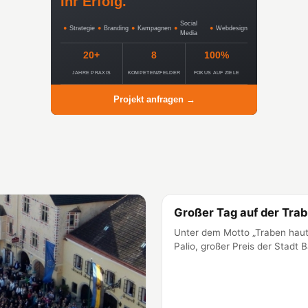
Ihr Erfolg.
Social
●
Strategie
●
Branding
●
Kampagnen
●
●
Webdesign
Media
20+
8
100%
JAHRE PRAXIS
KOMPETENZFELDER
FOKUS AUF ZIELE
Projekt anfragen →
Großer Tag auf der Tra
Baden
Unter dem Motto „Traben hau
Palio, großer Preis der Stad