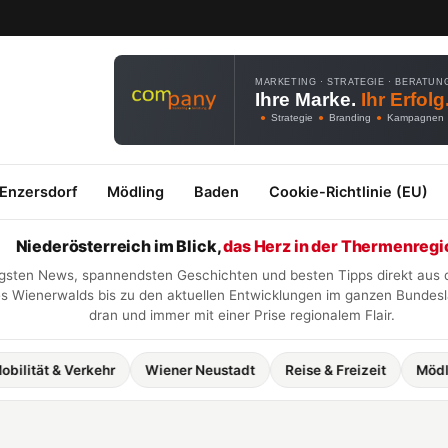
MARKETING · STRATEGIE · BERATUN
Ihre Marke.
Ihr Erfolg
●
Strategie
●
Branding
●
Kampagnen
 Enzersdorf
Mödling
Baden
Cookie-Richtlinie (EU)
Niederösterreich im Blick,
das Herz in der Thermenregi
htigsten News, spannendsten Geschichten und besten Tipps direkt aus
 Wienerwalds bis zu den aktuellen Entwicklungen im ganzen Bundesla
dran und immer mit einer Prise regionalem Flair.
 & Verkehr
Wiener Neustadt
Reise & Freizeit
Mödling