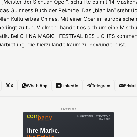
 „Meister der Sichuan Oper“, schaffte es mit 14 Masken
das Guinness Buch der Rekorde. Das „bianlian“ steht üb
llen Kulturerbes Chinas. Mit einer Oper im europäischen
bedingt zu tun. Vielmehr handelt es sich um eine Misch
atik. Bei CHINA MAGIC –FESTIVAL DES LICHTS kommen 
arbietung, die hierzulande kaum zu bewundern ist.
X
WhatsApp
LinkedIn
Telegram
E-Mail
ANZEIGE
MARKETING · STRATEGIE
· BERATUNG
Ihre Marke.