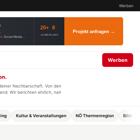
Werben
G
20+
8
.
Projekt anfragen →
JAHRE
FELDER
●
Social Media
●
Webdesign
●
AI Governance
Werben
on.
 deiner Nachbarschaft. Von den
nd: Wir berichten ehrlich, nah
Kultur & Veranstaltungen
NÖ Thermenregion
Bildung
Perc