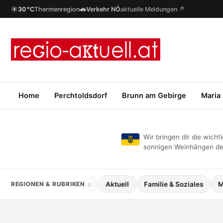
☀
🚗
30 °C
Thermenregion
Verkehr NÖ
aktuelle Meldungen ↗
Home
Perchtoldsdorf
Brunn am Gebirge
Maria
Wir bringen dir die wic
sonnigen Weinhängen des
Kulinarik & Genuss
REGIONEN & RUBRIKEN
Aktuell
Familie & Soziales
Mobilität