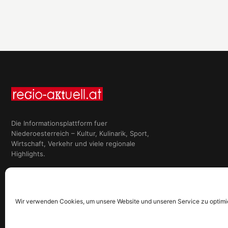
Die Informationsplattform fuer
Niederoesterreich – Kultur, Kulinarik, Sport,
Wirtschaft, Verkehr und viele regionale
Highlights.
Wir verwenden Cookies, um unsere Website und unseren Service zu optimi
© 2026 regio-aktuell – Regionale Informationen aus Niederoesterreich