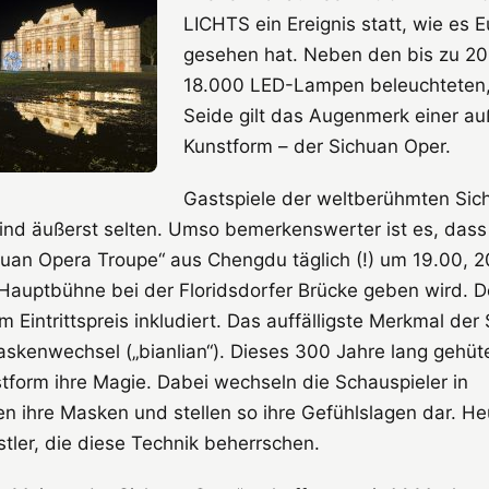
LICHTS ein Ereignis statt, wie es 
gesehen hat. Neben den bis zu 20
18.000 LED-Lampen beleuchteten
Seide gilt das Augenmerk einer a
Kunstform – der Sichuan Oper.
Gastspiele der weltberühmten Sic
ind äußerst selten. Umso bemerkenswerter ist es, dass
uan Opera Troupe“ aus Chengdu täglich (!) um 19.00, 2
 Hauptbühne bei der Floridsdorfer Brücke geben wird. 
 Eintrittspreis inkludiert. Das auffälligste Merkmal der
Maskenwechsel („bianlian“). Dieses 300 Jahre lang gehü
stform ihre Magie. Dabei wechseln die Schauspieler in
n ihre Masken und stellen so ihre Gefühlslagen dar. Heu
tler, die diese Technik beherrschen.