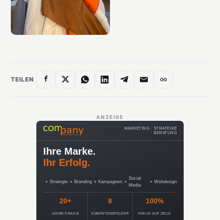
TEILEN
ANZEIGE
MARKETING · STRATEGIE
· BERATUNG
Ihre Marke.
Ihr Erfolg.
Social
●
Strategie
●
Branding
●
Kampagnen
●
●
Webdesign
Media
20+
8
100%
JAHRE PRAXIS
KOMPETENZFELDER
FOKUS AUF ZIELE