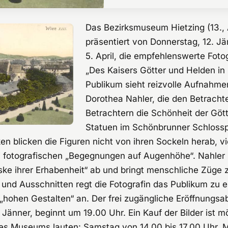
Das Bezirksmuseum Hietzing (13., 
präsentiert von Donnerstag, 12. Jä
5. April, die empfehlenswerte Foto
„Des Kaisers Götter und Helden in
Publikum sieht reizvolle Aufnahme
Dorothea Nahler, die den Betracht
Betrachtern die Schönheit der Göt
Statuen im Schönbrunner Schloss
en blicken die Figuren nicht von ihren Sockeln herab, v
ei fotografischen „Begegnungen auf Augenhöhe“. Nahler
ske ihrer Erhabenheit“ ab und bringt menschliche Züge 
 und Ausschnitten regt die Fotografin das Publikum zu 
„hohen Gestalten“ an. Der frei zugängliche Eröffnungsa
Jänner, beginnt um 19.00 Uhr. Ein Kauf der Bilder ist mö
s Museums lauten: Samstag von 14.00 bis 17.00 Uhr, 