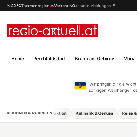
☀
22 °C
Thermenregion
Verkehr NÖ
aktuelle Meldungen ↗
Home
Perchtoldsdorf
Brunn am Gebirge
Maria
Wir bringen dir die wic
sonnigen Weinhängen des
NÖ Thermenregion Redaktion
REGIONEN & RUBRIKEN
Kulinarik & Genuss
Reise & Fre