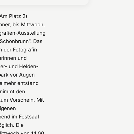
Am Platz 2)
nner, bis Mittwoch,
grafien-Ausstellung
 Schönbrunn“. Das
n der Fotografin
erinnen und
ter- und Helden-
park vor Augen
ielmehr entstand
 nimmt den
zum Vorschein. Mit
eigenen
bend im Festsaal
glich. Die
Mittwoch von 14.00