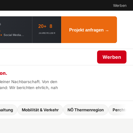
Werben
G
20+
8
.
Projekt anfragen →
JAHRE
FELDER
●
Social Media
●
Webdesign
●
AI Governance
Werben
on.
deiner Nachbarschaft. Von den
d: Wir berichten ehrlich, nah
ung
Mobilität & Verkehr
NÖ Thermenregion
Perchtoldsdor