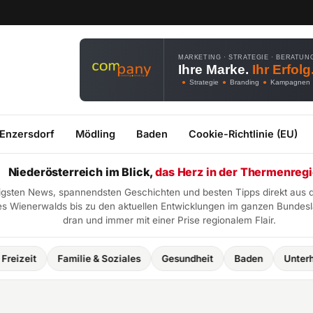
MARKETING · STRATEGIE · BERATUN
Ihre Marke.
Ihr Erfolg
●
Strategie
●
Branding
●
Kampagnen
 Enzersdorf
Mödling
Baden
Cookie-Richtlinie (EU)
Niederösterreich im Blick,
das Herz in der Thermenregi
htigsten News, spannendsten Geschichten und besten Tipps direkt aus 
 Wienerwalds bis zu den aktuellen Entwicklungen im ganzen Bundeslan
dran und immer mit einer Prise regionalem Flair.
izeit
Familie & Soziales
Gesundheit
Baden
Unterhalt