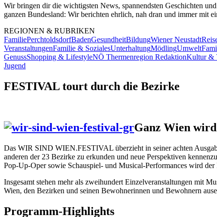
Wir bringen dir die wichtigsten News, spannendsten Geschichten und
ganzen Bundesland: Wir berichten ehrlich, nah dran und immer mit ein
REGIONEN & RUBRIKEN
Familie
Perchtoldsdorf
Baden
Gesundheit
Bildung
Wiener Neustadt
Reise
Veranstaltungen
Familie & Soziales
Unterhaltung
Mödling
Umwelt
Fami
Genuss
Shopping & Lifestyle
NÖ Thermenregion Redaktion
Kultur & 
Jugend
FESTIVAL tourt durch die Bezirke
Ganz Wien wird
Das WIR SIND WIEN.FESTIVAL überzieht in seiner achten Ausgabe w
anderen der 23 Bezirke zu erkunden und neue Perspektiven kennenzule
Pop-Up
-Oper sowie Schauspiel- und Musical-
Performances
wird der 
Insgesamt stehen mehr als zweihundert Einzelveranstaltungen mit Mu
Wien, den Bezirken und seinen Bewohnerinnen und Bewohnern ausei
Programm-
Highlights