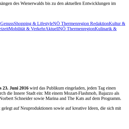
nhängen des Wienerwalds bis zu den aktuellen Entwicklungen im
 Genuss
Shopping & Lifestyle
NÖ Thermenregion Redaktion
Kultur &
izeit
Mobilität & Verkehr
Aktuell
NÖ Thermenregion
Kulinarik &
s 23. Juni 2016
wird das Publikum eingeladen, jeden Tag einen
rch die Innere Stadt ein: Mit einem Mozart-Flashmob, Bajazzo als
 Norbert Schneider sowie Marina and
The Kats
auf dem Programm.
elegt auf Neuproduktionen sowie auf kreative Ideen, die sich mit