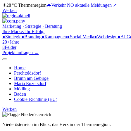
☀
28 °C
Thermenregion
🚗
Verkehr NÖ
aktuelle Meldungen ↗
Werben
Marketing · Strategie · Beratung
Ihre Marke.
Ihr Erfolg.
●
Strategie
●
Branding
●
Kampagnen
●
Social Media
●
Webdesign
●
AI G
20+
Jahre
8
Felder
Projekt anfragen →
Home
Perchtoldsdorf
Brunn am Gebirge
Maria Enzersdorf
Mödling
Baden
Cookie-Richtlinie (EU)
Werben
Niederösterreich im Blick,
das Herz in der Thermenregion.