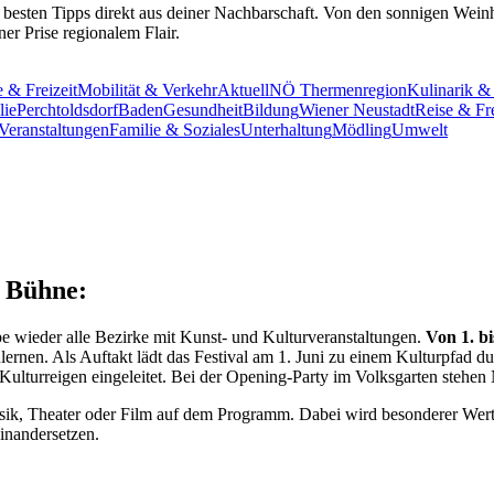
 besten Tipps direkt aus deiner Nachbarschaft. Von den sonnigen Wei
er Prise regionalem Flair.
 & Freizeit
Mobilität & Verkehr
Aktuell
NÖ Thermenregion
Kulinarik &
lie
Perchtoldsdorf
Baden
Gesundheit
Bildung
Wiener Neustadt
Reise & Fre
Veranstaltungen
Familie & Soziales
Unterhaltung
Mödling
Umwelt
 Bühne:
ieder alle Bezirke mit Kunst- und Kulturveranstaltungen.
Von 1. bi
rnen. Als Auftakt lädt das Festival am 1. Juni zu einem Kulturpfad du
Kulturreigen eingeleitet. Bei der
Opening-Party
im Volksgarten stehen
sik, Theater oder Film auf dem Programm. Dabei wird besonderer Wert g
nandersetzen.