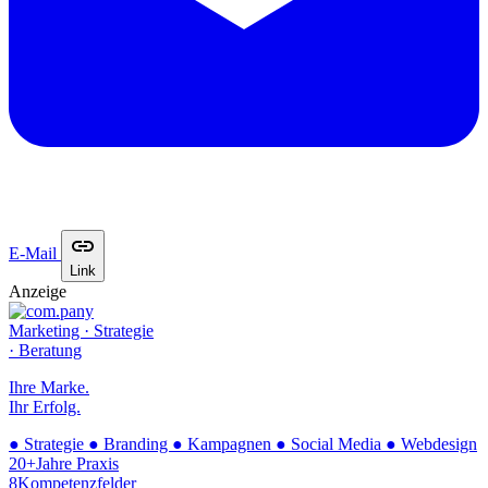
E-Mail
Link
Anzeige
Marketing · Strategie
· Beratung
Ihre Marke.
Ihr Erfolg.
●
Strategie
●
Branding
●
Kampagnen
●
Social Media
●
Webdesign
20+
Jahre Praxis
8
Kompetenzfelder