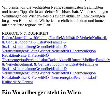
Wir bringen dir die wichtigsten News, spannendsten Geschichten
und besten Tipps direkt aus deiner Nachbarschaft. Von den sonnigen
Weinhängen des Wienerwalds bis zu den aktuellen Entwicklungen
im ganzen Bundesland: Wir berichten ehrlich, nah dran und immer
mit einer Prise regionalem Flair.
REGIONEN & RUBRIKEN
Baden
Aktuell
Umwelt
Mödling
Familie
Mobilität & Verkehr
Kulinarik
& Genuss
Shopping & Lifestyle
Familie &
Soziales
Unterhaltung
Gesundheit
Kultur &
Veranstaltungen
Bildung
Wiener Neustadt
NÖ Thermenregion
Redaktion
Reise & Freizeit
NÖ
Thermenregion
Perchtoldsdorf
Baden
Aktuell
Umwelt
Mödling
Familie
M
& Verkehr
Kulinarik & Genuss
Shopping & Lifestyle
Familie &
Soziales
Unterhaltung
Gesundheit
Kultur &
Veranstaltungen
Bildung
Wiener Neustadt
NÖ Thermenregion
Redaktion
Reise & Freizeit
NÖ Thermenregion
Perchtoldsdorf
Kulinarik & Genuss
Ein Vorarlberger steht in Wien