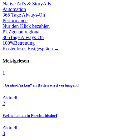
Native Ad’s & StoryAds
Automation
365 Tage Always-On
Performance
Nur den Klick bezahlen
PLZ
genau regional
365
Tage Always-On
100%
Betreuung
Kostenloses Erstgespräch →
Meistgelesen
1
„Gratis-Parken“ in Baden wird verlängert!
Aktuell
2
Weine kosten in Perchtoldsdorf
Aktuell
3