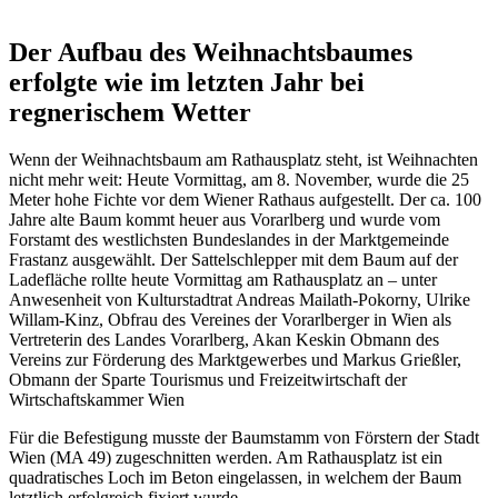
Der Aufbau des Weihnachtsbaumes
erfolgte wie im letzten Jahr bei
regnerischem Wetter
Wenn der Weihnachtsbaum am Rathausplatz steht, ist Weihnachten
nicht mehr weit: Heute Vormittag, am 8. November, wurde die 25
Meter hohe Fichte vor dem Wiener Rathaus aufgestellt. Der ca. 100
Jahre alte Baum kommt heuer aus Vorarlberg und wurde vom
Forstamt des westlichsten Bundeslandes in der Marktgemeinde
Frastanz ausgewählt. Der Sattelschlepper mit dem Baum auf der
Ladefläche rollte heute Vormittag am Rathausplatz an – unter
Anwesenheit von Kulturstadtrat Andreas Mailath-Pokorny, Ulrike
Willam-Kinz, Obfrau des Vereines der Vorarlberger in Wien als
Vertreterin des Landes Vorarlberg, Akan Keskin Obmann des
Vereins zur Förderung des Marktgewerbes und Markus Grießler,
Obmann der Sparte Tourismus und Freizeitwirtschaft der
Wirtschaftskammer Wien
Für die Befestigung musste der Baumstamm von Förstern der Stadt
Wien (MA 49) zugeschnitten werden. Am Rathausplatz ist ein
quadratisches Loch im Beton eingelassen, in welchem der Baum
letztlich erfolgreich fixiert wurde.