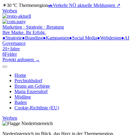
☀
30 °C
Thermenregion
🚗
Verkehr NÖ
aktuelle Meldungen ↗
Werben
Marketing · Strategie · Beratung
Ihre Marke.
Ihr Erfolg.
●
Strategie
●
Branding
●
Kampagnen
●
Social Media
●
Webdesign
●
AI
Governance
20+
Jahre
8
Felder
Projekt anfragen →
Home
Perchtoldsdorf
Brunn am Gebirge
Maria Enzersdorf
Mödling
Baden
Cookie-Richtlinie (EU)
Werben
Niederösterreich im Blick,
das Herz in der Thermenregion.