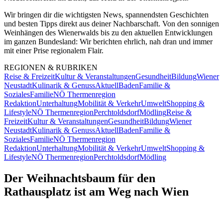
Wir bringen dir die wichtigsten News, spannendsten Geschichten
und besten Tipps direkt aus deiner Nachbarschaft. Von den sonnigen
Weinhängen des Wienerwalds bis zu den aktuellen Entwicklungen
im ganzen Bundesland: Wir berichten ehrlich, nah dran und immer
mit einer Prise regionalem Flair.
REGIONEN & RUBRIKEN
Reise & Freizeit
Kultur & Veranstaltungen
Gesundheit
Bildung
Wiener
Neustadt
Kulinarik & Genuss
Aktuell
Baden
Familie &
Soziales
Familie
NÖ Thermenregion
Redaktion
Unterhaltung
Mobilität & Verkehr
Umwelt
Shopping &
Lifestyle
NÖ Thermenregion
Perchtoldsdorf
Mödling
Reise &
Freizeit
Kultur & Veranstaltungen
Gesundheit
Bildung
Wiener
Neustadt
Kulinarik & Genuss
Aktuell
Baden
Familie &
Soziales
Familie
NÖ Thermenregion
Redaktion
Unterhaltung
Mobilität & Verkehr
Umwelt
Shopping &
Lifestyle
NÖ Thermenregion
Perchtoldsdorf
Mödling
Der Weihnachtsbaum für den
Rathausplatz ist am Weg nach Wien