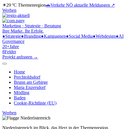
☀
29 °C
Thermenregion
🚗
Verkehr NÖ
aktuelle Meldungen ↗
Werben
Marketing · Strategie · Beratung
Ihre Marke.
Ihr Erfolg.
●
Strategie
●
Branding
●
Kampagnen
●
Social Media
●
Webdesign
●
AI
Governance
20+
Jahre
8
Felder
Projekt anfragen →
Home
Perchtoldsdorf
Brunn am Gebirge
Maria Enzersdorf
Mödling
Baden
Cookie-Richtlinie (EU)
Werben
Niederösterreich im Blick,
das Herz in der Thermenregion.