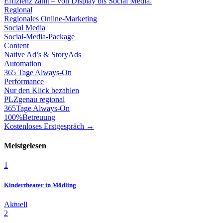
Effizienz zählt – von Display bis Social Media.
Regional
Regionales Online-Marketing
Social Media
Social-Media-Package
Content
Native Ad’s & StoryAds
Automation
365 Tage Always-On
Performance
Nur den Klick bezahlen
PLZ
genau regional
365
Tage Always-On
100%
Betreuung
Kostenloses Erstgespräch →
Meistgelesen
1
Kindertheater in Mödling
Aktuell
2