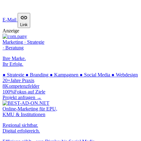
E-Mail
Link
Anzeige
Marketing · Strategie
· Beratung
Ihre Marke.
Ihr Erfolg.
●
Strategie
●
Branding
●
Kampagnen
●
Social Media
●
Webdesign
20+
Jahre Praxis
8
Kompetenzfelder
100%
Fokus auf Ziele
Projekt anfragen →
Online-Marketing für EPU,
KMU & Institutionen
Regional sichtbar.
Digital erfolgreich.