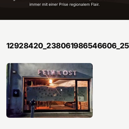
immer mit einer Prise regionalem Flair.
12928420_238061986546606_25