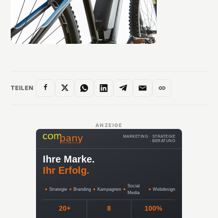
TEILEN
ANZEIGE
MARKETING · STRATEGIE
· BERATUNG
Ihre Marke.
Ihr Erfolg.
Social
●
Strategie
●
Branding
●
Kampagnen
●
●
Webdesign
Media
20+
8
100%