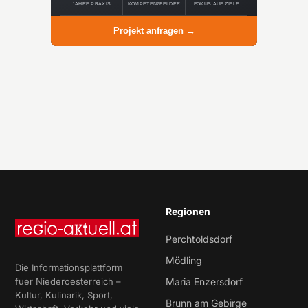
JAHRE PRAXIS
KOMPETENZFELDER
FOKUS AUF ZIELE
Projekt anfragen →
Regionen
Perchtoldsdorf
Mödling
Die Informationsplattform
fuer Niederoesterreich –
Maria Enzersdorf
Kultur, Kulinarik, Sport,
Brunn am Gebirge