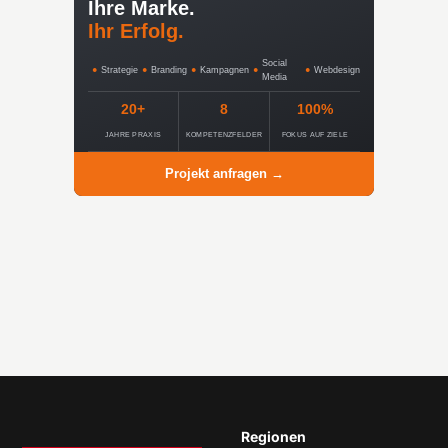
Ihre Marke.
Ihr Erfolg.
Social
●
Strategie
●
Branding
●
Kampagnen
●
●
Webdesign
Media
20+
8
100%
JAHRE PRAXIS
KOMPETENZFELDER
FOKUS AUF ZIELE
Projekt anfragen →
Regionen