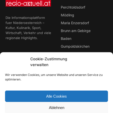
Perchtoldsdorf
Mödling
Die Informationsplattform
fuer Niederoesterreich –
Maria Enzersdorf
Kultur, Kulinarik, Sport,
Brunn am Gebirge
Wirtschaft, Verkehr und viele
regionale Highlights.
Baden
Gumpoldskirchen
Cookie-Zustimmung
Rubriken
Service
verwalten
Aktuelles
AGB
Wir verwenden Cookies, um unsere Website und unseren Service zu
Werben / Mediadaten
Impressum & Datenschutz
optimieren.
Alle Cookies
© 2026 regio-aktuell – Regionale Informationen aus
Niederoesterreich
Ablehnen
Made in Niederoesterreich