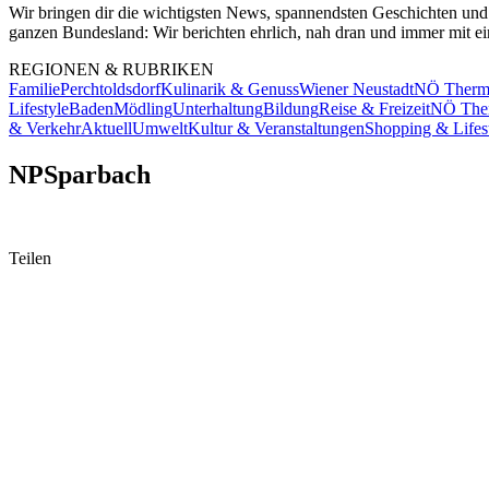
Wir bringen dir die wichtigsten News, spannendsten Geschichten und
ganzen Bundesland: Wir berichten ehrlich, nah dran und immer mit ein
REGIONEN & RUBRIKEN
Familie
Perchtoldsdorf
Kulinarik & Genuss
Wiener Neustadt
NÖ Therme
Lifestyle
Baden
Mödling
Unterhaltung
Bildung
Reise & Freizeit
NÖ The
& Verkehr
Aktuell
Umwelt
Kultur & Veranstaltungen
Shopping & Lifes
NPSparbach
Teilen