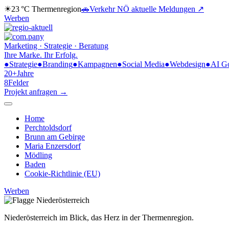
☀
23 °C
Thermenregion
🚗
Verkehr NÖ
aktuelle Meldungen ↗
Werben
Marketing · Strategie · Beratung
Ihre Marke.
Ihr Erfolg.
●
Strategie
●
Branding
●
Kampagnen
●
Social Media
●
Webdesign
●
AI G
20+
Jahre
8
Felder
Projekt anfragen →
Home
Perchtoldsdorf
Brunn am Gebirge
Maria Enzersdorf
Mödling
Baden
Cookie-Richtlinie (EU)
Werben
Niederösterreich im Blick,
das Herz in der Thermenregion.