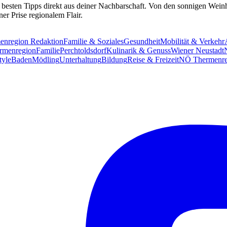
 besten Tipps direkt aus deiner Nachbarschaft. Von den sonnigen Wei
er Prise regionalem Flair.
nregion Redaktion
Familie & Soziales
Gesundheit
Mobilität & Verkehr
rmenregion
Familie
Perchtoldsdorf
Kulinarik & Genuss
Wiener Neustadt
tyle
Baden
Mödling
Unterhaltung
Bildung
Reise & Freizeit
NÖ Thermenre