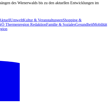
nhängen des Wienerwalds bis zu den aktuellen Entwicklungen im
Aktuell
Umwelt
Kultur & Veranstaltungen
Shopping &
NÖ Thermenregion Redaktion
Familie & Soziales
Gesundheit
Mobilität
gion