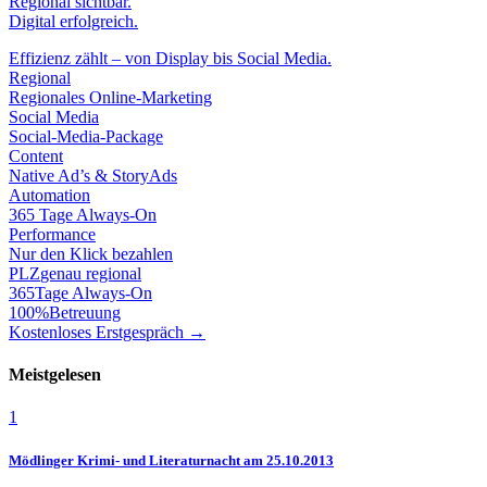
Regional sichtbar.
Digital erfolgreich.
Effizienz zählt – von Display bis Social Media.
Regional
Regionales Online-Marketing
Social Media
Social-Media-Package
Content
Native Ad’s & StoryAds
Automation
365 Tage Always-On
Performance
Nur den Klick bezahlen
PLZ
genau regional
365
Tage Always-On
100%
Betreuung
Kostenloses Erstgespräch →
Meistgelesen
1
Mödlinger Krimi- und Literaturnacht am 25.10.2013