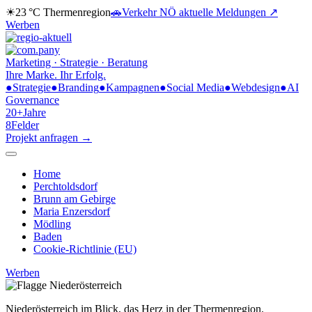
☀
23 °C
Thermenregion
🚗
Verkehr NÖ
aktuelle Meldungen ↗
Werben
Marketing · Strategie · Beratung
Ihre Marke.
Ihr Erfolg.
●
Strategie
●
Branding
●
Kampagnen
●
Social Media
●
Webdesign
●
AI
Governance
20+
Jahre
8
Felder
Projekt anfragen →
Home
Perchtoldsdorf
Brunn am Gebirge
Maria Enzersdorf
Mödling
Baden
Cookie-Richtlinie (EU)
Werben
Niederösterreich im Blick,
das Herz in der Thermenregion.