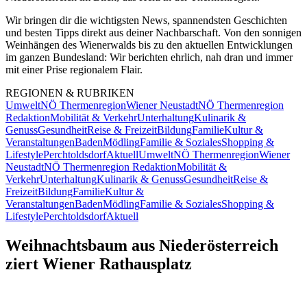
Wir bringen dir die wichtigsten News, spannendsten Geschichten
und besten Tipps direkt aus deiner Nachbarschaft. Von den sonnigen
Weinhängen des Wienerwalds bis zu den aktuellen Entwicklungen
im ganzen Bundesland: Wir berichten ehrlich, nah dran und immer
mit einer Prise regionalem Flair.
REGIONEN & RUBRIKEN
Umwelt
NÖ Thermenregion
Wiener Neustadt
NÖ Thermenregion
Redaktion
Mobilität & Verkehr
Unterhaltung
Kulinarik &
Genuss
Gesundheit
Reise & Freizeit
Bildung
Familie
Kultur &
Veranstaltungen
Baden
Mödling
Familie & Soziales
Shopping &
Lifestyle
Perchtoldsdorf
Aktuell
Umwelt
NÖ Thermenregion
Wiener
Neustadt
NÖ Thermenregion Redaktion
Mobilität &
Verkehr
Unterhaltung
Kulinarik & Genuss
Gesundheit
Reise &
Freizeit
Bildung
Familie
Kultur &
Veranstaltungen
Baden
Mödling
Familie & Soziales
Shopping &
Lifestyle
Perchtoldsdorf
Aktuell
Weihnachtsbaum aus Niederösterreich
ziert Wiener Rathausplatz