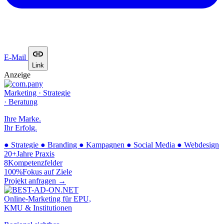
E-Mail
Link
Anzeige
Marketing · Strategie
· Beratung
Ihre Marke.
Ihr Erfolg.
●
Strategie
●
Branding
●
Kampagnen
●
Social Media
●
Webdesign
20+
Jahre Praxis
8
Kompetenzfelder
100%
Fokus auf Ziele
Projekt anfragen →
Online-Marketing für EPU,
KMU & Institutionen