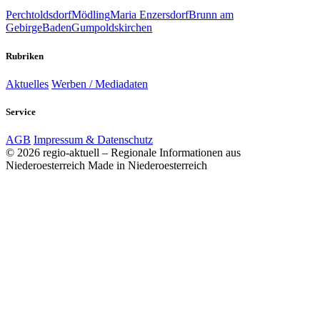
Perchtoldsdorf
Mödling
Maria Enzersdorf
Brunn am
Gebirge
Baden
Gumpoldskirchen
Rubriken
Aktuelles
Werben / Mediadaten
Service
AGB
Impressum & Datenschutz
© 2026 regio-aktuell – Regionale Informationen aus
Niederoesterreich
Made in Niederoesterreich