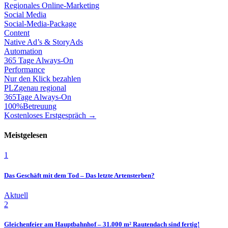
Regionales Online-Marketing
Social Media
Social-Media-Package
Content
Native Ad’s & StoryAds
Automation
365 Tage Always-On
Performance
Nur den Klick bezahlen
PLZ
genau regional
365
Tage Always-On
100%
Betreuung
Kostenloses Erstgespräch →
Meistgelesen
1
Das Geschäft mit dem Tod – Das letzte Artensterben?
Aktuell
2
Gleichenfeier am Hauptbahnhof – 31.000 m² Rautendach sind fertig!