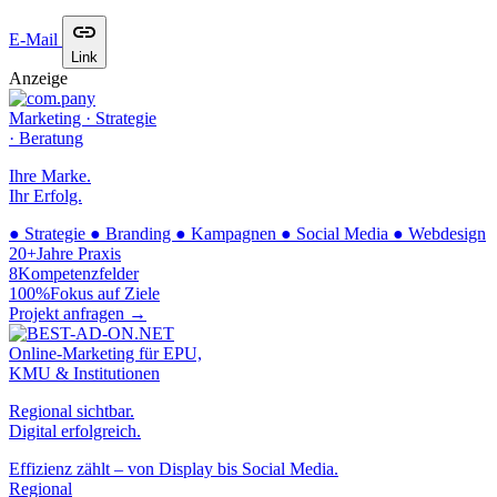
E-Mail
Link
Anzeige
Marketing · Strategie
· Beratung
Ihre Marke.
Ihr Erfolg.
●
Strategie
●
Branding
●
Kampagnen
●
Social Media
●
Webdesign
20+
Jahre Praxis
8
Kompetenzfelder
100%
Fokus auf Ziele
Projekt anfragen →
Online-Marketing für EPU,
KMU & Institutionen
Regional sichtbar.
Digital erfolgreich.
Effizienz zählt – von Display bis Social Media.
Regional