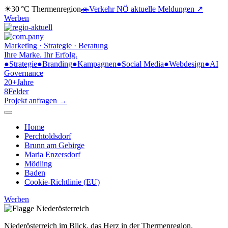
☀
30 °C
Thermenregion
🚗
Verkehr NÖ
aktuelle Meldungen ↗
Werben
Marketing · Strategie · Beratung
Ihre Marke.
Ihr Erfolg.
●
Strategie
●
Branding
●
Kampagnen
●
Social Media
●
Webdesign
●
AI
Governance
20+
Jahre
8
Felder
Projekt anfragen →
Home
Perchtoldsdorf
Brunn am Gebirge
Maria Enzersdorf
Mödling
Baden
Cookie-Richtlinie (EU)
Werben
Niederösterreich im Blick,
das Herz in der Thermenregion.