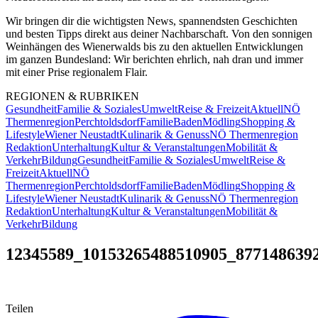
Wir bringen dir die wichtigsten News, spannendsten Geschichten
und besten Tipps direkt aus deiner Nachbarschaft. Von den sonnigen
Weinhängen des Wienerwalds bis zu den aktuellen Entwicklungen
im ganzen Bundesland: Wir berichten ehrlich, nah dran und immer
mit einer Prise regionalem Flair.
REGIONEN & RUBRIKEN
Gesundheit
Familie & Soziales
Umwelt
Reise & Freizeit
Aktuell
NÖ
Thermenregion
Perchtoldsdorf
Familie
Baden
Mödling
Shopping &
Lifestyle
Wiener Neustadt
Kulinarik & Genuss
NÖ Thermenregion
Redaktion
Unterhaltung
Kultur & Veranstaltungen
Mobilität &
Verkehr
Bildung
Gesundheit
Familie & Soziales
Umwelt
Reise &
Freizeit
Aktuell
NÖ
Thermenregion
Perchtoldsdorf
Familie
Baden
Mödling
Shopping &
Lifestyle
Wiener Neustadt
Kulinarik & Genuss
NÖ Thermenregion
Redaktion
Unterhaltung
Kultur & Veranstaltungen
Mobilität &
Verkehr
Bildung
12345589_10153265488510905_877148639
Teilen