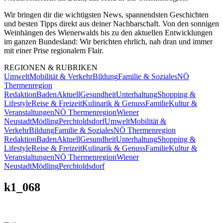
Wir bringen dir die wichtigsten News, spannendsten Geschichten
und besten Tipps direkt aus deiner Nachbarschaft. Von den sonnigen
Weinhängen des Wienerwalds bis zu den aktuellen Entwicklungen
im ganzen Bundesland: Wir berichten ehrlich, nah dran und immer
mit einer Prise regionalem Flair.
REGIONEN & RUBRIKEN
Umwelt
Mobilität & Verkehr
Bildung
Familie & Soziales
NÖ
Thermenregion
Redaktion
Baden
Aktuell
Gesundheit
Unterhaltung
Shopping &
Lifestyle
Reise & Freizeit
Kulinarik & Genuss
Familie
Kultur &
Veranstaltungen
NÖ Thermenregion
Wiener
Neustadt
Mödling
Perchtoldsdorf
Umwelt
Mobilität &
Verkehr
Bildung
Familie & Soziales
NÖ Thermenregion
Redaktion
Baden
Aktuell
Gesundheit
Unterhaltung
Shopping &
Lifestyle
Reise & Freizeit
Kulinarik & Genuss
Familie
Kultur &
Veranstaltungen
NÖ Thermenregion
Wiener
Neustadt
Mödling
Perchtoldsdorf
k1_068