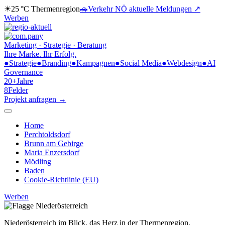
☀
25 °C
Thermenregion
🚗
Verkehr NÖ
aktuelle Meldungen ↗
Werben
Marketing · Strategie · Beratung
Ihre Marke.
Ihr Erfolg.
●
Strategie
●
Branding
●
Kampagnen
●
Social Media
●
Webdesign
●
AI
Governance
20+
Jahre
8
Felder
Projekt anfragen →
Home
Perchtoldsdorf
Brunn am Gebirge
Maria Enzersdorf
Mödling
Baden
Cookie-Richtlinie (EU)
Werben
Niederösterreich im Blick,
das Herz in der Thermenregion.