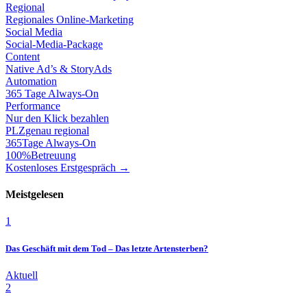
Regional
Regionales Online-Marketing
Social Media
Social-Media-Package
Content
Native Ad’s & StoryAds
Automation
365 Tage Always-On
Performance
Nur den Klick bezahlen
PLZ
genau regional
365
Tage Always-On
100%
Betreuung
Kostenloses Erstgespräch →
Meistgelesen
1
Das Geschäft mit dem Tod – Das letzte Artensterben?
Aktuell
2