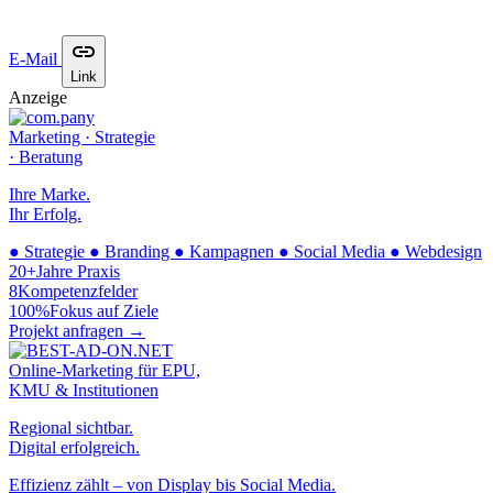
E-Mail
Link
Anzeige
Marketing · Strategie
· Beratung
Ihre Marke.
Ihr Erfolg.
●
Strategie
●
Branding
●
Kampagnen
●
Social Media
●
Webdesign
20+
Jahre Praxis
8
Kompetenzfelder
100%
Fokus auf Ziele
Projekt anfragen →
Online-Marketing für EPU,
KMU & Institutionen
Regional sichtbar.
Digital erfolgreich.
Effizienz zählt – von Display bis Social Media.